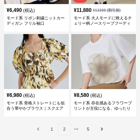
¥
6,490
¥
11,880
(税込)
¥
13200
(割引前)
モード系 リボン刺繍ニットカー
モード系 大人モードに映えるチ
ディガン フリル袖口
ェリー柄ノースリーブフーディ
ーワンピース｜体型カバーも叶
うゆるシルエット
¥
6,980
¥
8,580
(税込)
(税込)
モード系 骨格ストレートにも似
モード系 存在感あるフラワープ
合う華やかブラウス｜スクエア
リントが主役になる、ゆったり
ネック×ギャザーデザイン
シルエットのモードTシャツ
1
2
5
More pages