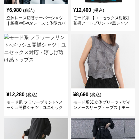
¥
6,980
¥
12,400
(税込)
(税込)
立体レース切替オーバーシャツ
モード系 【ユニセックス対応】
｜綿麻×軽やかレースで体型カバ
花柄アートプリント×黒シャツ｜
ーも叶うモードシャツ
個性派モードスタイルに映える1
枚
¥
12,280
¥
8,690
(税込)
(税込)
モード系 フラワープリント×メ
モード系3D立体プリーツデザイ
ッシュ開襟シャツ｜ユニセック
ンノースリーブトップス｜モー
ス対応・涼しげ透け感トップス
ド感×着映え力で差がつく夏の主
役