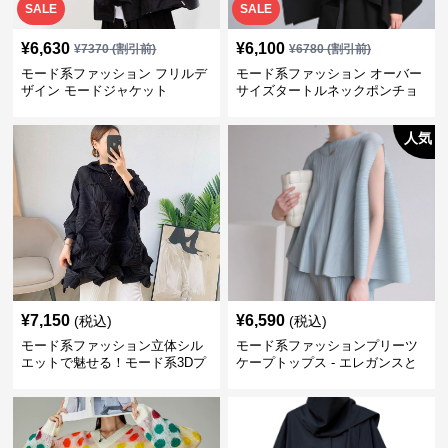
SALE
SALE
¥
6,630
¥
6,100
¥
7370
(割引前)
¥
6780
(割引前)
モード系ファッション フリルデ
モード系ファッション オーバー
ザイン モードジャケット
サイズタートルネックポンチョ
シャツ
人気
¥
7,150
¥
6,590
(税込)
(税込)
モード系ファッション立体シル
モード系ファッションプリーツ
エットで魅せる！モード系3Dプ
ケープトップス - エレガンスと
リーツトップス｜通気性◎・体
モードの融合
型カバー・旬のゆったりデザイ
ン