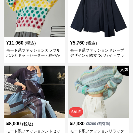
¥
11,960
¥
5,760
(税込)
(税込)
モード系ファッションカラフル
モード系ファッションドレープ
ポルカドットセーター - 鮮やか
デザインが際立つホワイトブラ
な彩りで気分もアップ！」
ウス」
人気
SALE
¥
8,000
¥
7,380
(税込)
¥
8200
(割引前)
モード系ファッションントセッ
モード系ファッションリラック