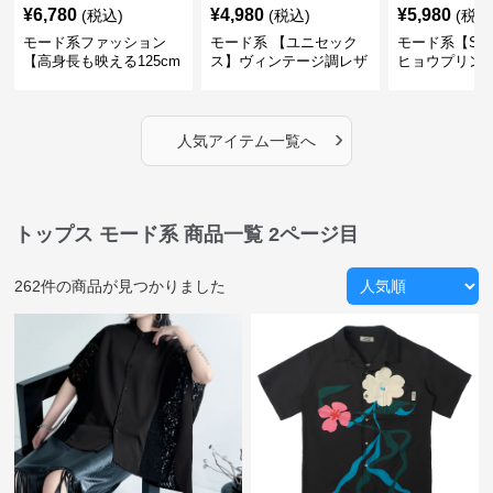
¥
6,780
¥
4,980
¥
5,980
(税込)
(税込)
(税込
モード系ファッション
モード系 【ユニセック
モード系【S〜
【高身長も映える125cm
ス】ヴィンテージ調レザ
ヒョウプリント
丈】アートプリントキャ
ーショルダーバッグ｜斜
カラー半袖T
ミワンピース｜肩紐調整
めがけメッセンジャー
OKで華奢さんも安心
›
人気アイテム一覧へ
トップス モード系 商品一覧
2ページ目
262
件の商品が見つかりました