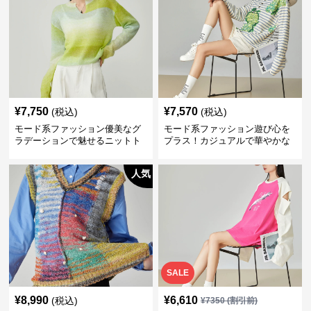
¥
7,750
¥
7,570
(税込)
(税込)
モード系ファッション優美なグ
モード系ファッション遊び心を
ラデーションで魅せるニットト
プラス！カジュアルで華やかな
ップス
グレーププリントトップス
人気
SALE
¥
8,990
¥
6,610
(税込)
¥
7350
(割引前)