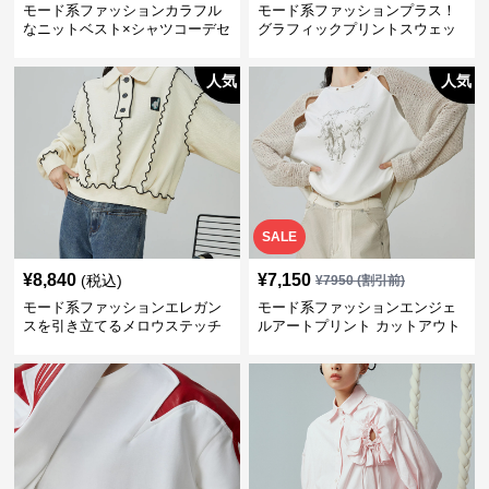
モード系ファッションカラフル
モード系ファッションプラス！
なニットベスト×シャツコーデセ
グラフィックプリントスウェッ
ットアップ
トシャツ
人気
人気
SALE
¥
8,840
¥
7,150
(税込)
¥
7950
(割引前)
モード系ファッションエレガン
モード系ファッションエンジェ
スを引き立てるメロウステッチ
ルアートプリント カットアウト
トップス
スリーブ トップス - 女性らしさ
とモダンを融合させた一枚