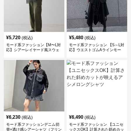
¥
5,720
¥
5,480
(税込)
(税込)
モード系ファッション【M〜L対
モード系ファッション 【S～L対
応】シアーレイヤード風スウェ
応】ウエストゴムAラインモー
ットトップス｜こなれ感と軽や
ド系スカート
かさを両立する1枚
¥
6,230
¥
6,490
(税込)
(税込)
モード系ファッションデニム切
モード系ファッション 【ユニセ
替×透け感シアーシャツ（フリン
ックスOK】計算された斜めカッ