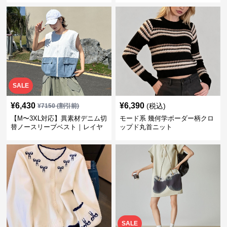
バー・大人モード
SALE
¥
6,430
¥
6,390
(税込)
¥
7150
(割引前)
【M〜3XL対応】異素材デニム切
モード系 幾何学ボーダー柄クロ
替ノースリーブベスト｜レイヤ
ップド丸首ニット
ード風デザイン・体型カバー・
モードカジュアル
SALE