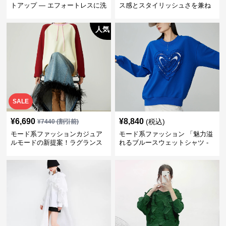
トアップ — エフォートレスに洗
ス感とスタイリッシュさを兼ね
練されたスタイルを楽しむ
備えたメッシュニットトップス
人気
SALE
¥
6,690
¥
8,840
(税込)
¥
7440
(割引前)
モード系ファッションカジュア
モード系ファッション 「魅力溢
ルモードの新提案！ラグランス
れるブルースウェットシャツ -
リーブ フーディートップ
心をくすぐるフリルディテー
ル」