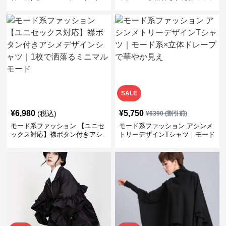
ジポケット付き）
トが映えるアシメロングシャツ
SALE
¥
6,980
¥
5,750
(税込)
¥
6390
(割引前)
モード系ファッション 【ユニセ
モード系ファッション アシンメ
ックス対応】襟ボタン付きアシ
トリーデザインTシャツ｜モード
メデザインシャツ｜1枚で洒落る
系×立体ドレープで華やか見え
ミニマルモード