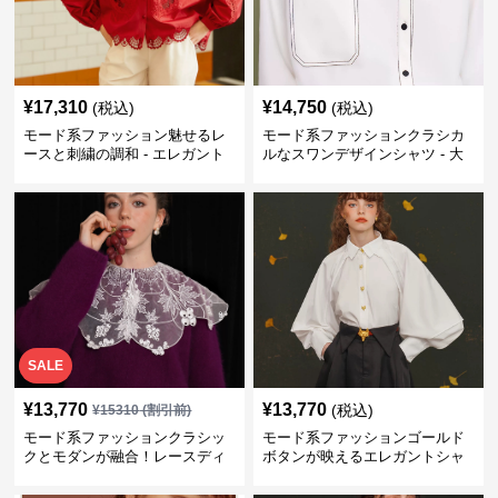
¥
17,310
¥
14,750
(税込)
(税込)
モード系ファッション魅せるレ
モード系ファッションクラシカ
ースと刺繍の調和 - エレガント
ルなスワンデザインシャツ - 大
ブラウス
人のための一着
SALE
¥
13,770
¥
13,770
(税込)
¥
15310
(割引前)
モード系ファッションクラシッ
モード系ファッションゴールド
クとモダンが融合！レースディ
ボタンが映えるエレガントシャ
テールの白シャツ
ツ