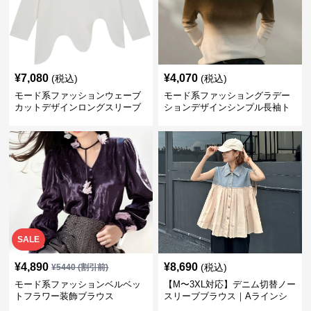
¥
7,080
¥
4,070
(税込)
(税込)
モード系ファッションウェーブ
モード系ファッショングラデー
カットデザインロングスリーブ
ションデザインシンプル長袖ト
トップス
ップス
SALE
¥
4,890
¥
8,690
(税込)
¥
5440
(割引前)
モード系ファッションベルベッ
【M〜3XL対応】デニム切替ノー
トフラワー装飾ブラウス
スリーブブラウス｜Aラインシ
ャツ・異素材プリーツ・体型カ