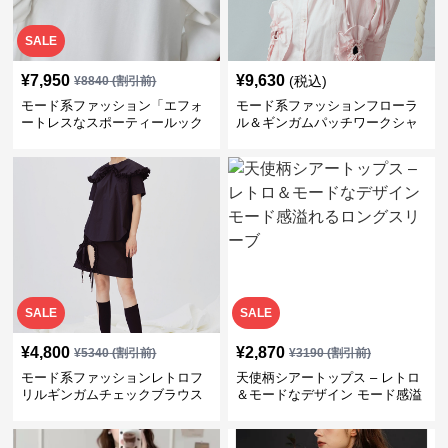
SALE
¥
7,950
¥
9,630
(税込)
¥
8840
(割引前)
モード系ファッション「エフォ
モード系ファッションフローラ
ートレスなスポーティールック
ル＆ギンガムパッチワークシャ
で個性をアピール！レッド＆ホ
ツ
ワイトのカジュアルセット」
SALE
SALE
¥
4,800
¥
2,870
¥
5340
(割引前)
¥
3190
(割引前)
モード系ファッションレトロフ
天使柄シアートップス – レトロ
リルギンガムチェックブラウス
＆モードなデザイン モード感溢
れるロングスリーブ