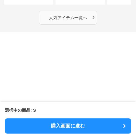
丈】アートプリントキャ
ーショルダーバッグ｜斜
カラー半袖T
ミワンピース｜肩紐調整
めがけメッセンジャー
OKで華奢さんも安心
›
人気アイテム一覧へ
選択中の商品: S
購入画面に進む