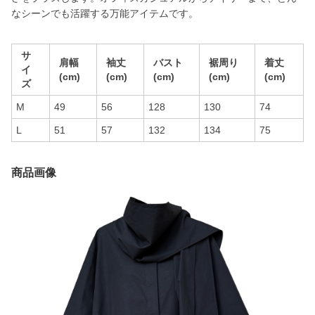
なシーンでも活躍する万能アイテムです。
サ
肩幅
袖丈
バスト
裾周り
着丈
イ
(cm)
(cm)
(cm)
(cm)
(cm)
ズ
M
49
56
128
130
74
L
51
57
132
134
75
商品画像