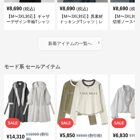
¥
8,690
¥
8,690
¥
8,690
(税込)
(税込)
(税込
【M〜3XL対応】ギャザ
【M〜3XL対応】異素材
【M〜3XL対
ーデザイン半袖Tシャツ
ドッキングTシャツ｜レ
切替ノースリ
｜シャーリング・アシメ
イヤード風チェックトッ
ス｜Aライン
デザイン・ゆったりトッ
プス・裾ドロスト・体型
素材プリーツ
プス
カバー・大人モード
ー・大人モー
›
新着アイテムの一覧へ
モード系 セールアイテム
SALE
SALE
SALE
¥
15900
(割引
¥
5,850
¥
6,830
¥
6500
(割引前)
¥
759
¥
14,310
前)