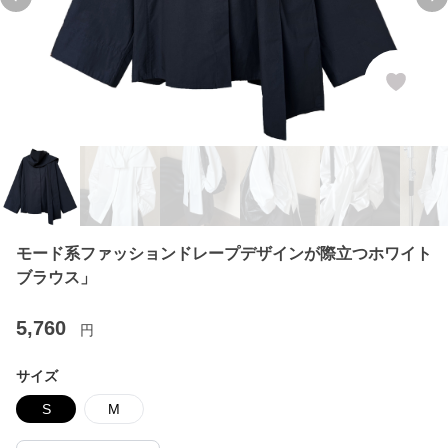
Previous slide
Ne
モード系ファッションドレープデザインが際立つホワイト
ブラウス」
5,760
円
サイズ
S
M