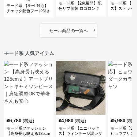
モード系 【2色展開】配
モード系 【フ
モード系 【S〜L対応】
色リブ切替 ロゴロング
ズ】ストライ
チェック配色フード付き
スリーブTシャツ
インナー風ド
ロングコート
ショートトッ
›
セール商品の一覧へ
モード系 人気アイテム
¥
6,780
¥
4,980
¥
5,980
(税込)
(税込)
(税込
モード系ファッション
モード系 【ユニセック
モード系【S〜
【高身長も映える125cm
ス】ヴィンテージ調レザ
ヒョウプリント