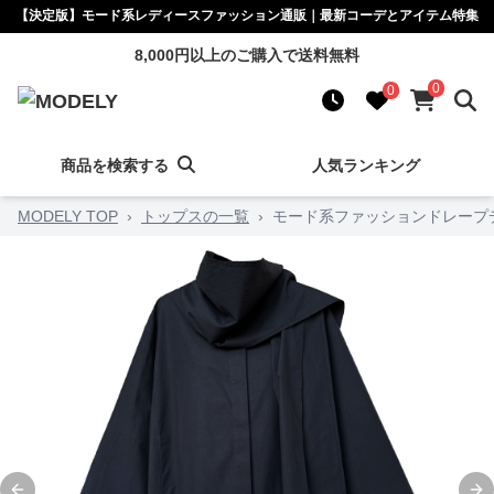
【決定版】モード系レディースファッション通販｜最新コーデとアイテム特集
8,000円以上のご購入で送料無料
0
0
商品を検索する
人気ランキング
MODELY TOP
›
トップスの一覧
›
モード系ファッションドレープ