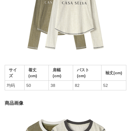
サイ
着丈
肩幅
バスト
袖丈(cm)
ズ
(cm)
(cm)
(cm)
均码
50
38
82
52
商品画像