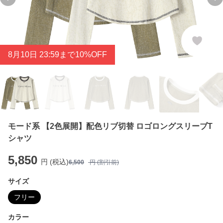
Previous slide
Ne
8
月
10
日 23:59まで10%OFF
モード系 【2色展開】配色リブ切替 ロゴロングスリーブT
シャツ
5,850
円 (税込)
6,500
円 (割引前)
サイズ
フリー
カラー