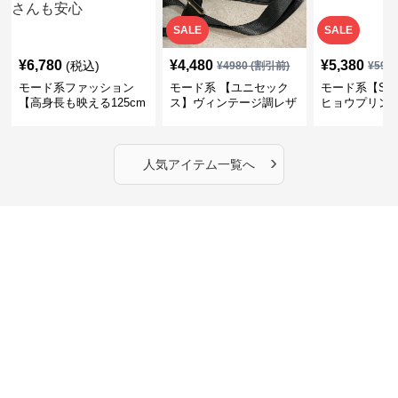
SALE
SALE
¥
6,780
¥
4,480
¥
5,380
(税込)
¥
4980
(割引前)
¥
598
モード系ファッション
モード系 【ユニセック
モード系【S〜
【高身長も映える125cm
ス】ヴィンテージ調レザ
ヒョウプリント
丈】アートプリントキャ
ーショルダーバッグ｜斜
カラー半袖T
ミワンピース｜肩紐調整
めがけメッセンジャー
OKで華奢さんも安心
›
人気アイテム一覧へ