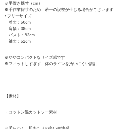
※平置き採寸（cm）
※手作業採寸のため、若干の誤差が生じる場合がございます
• フリーサイズ
着丈：50cm
肩幅：38cm
バスト：82cm
袖丈：52cm
※ややコンパクトなサイズ感です
※フィットしすぎず、体のラインを拾いにくい設計
⸻
【素材】
・コットン混カットソー素材
※柔らかく、肌あたりの良い生地感