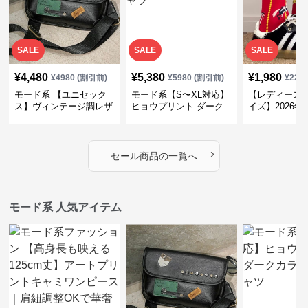
SALE
SALE
SALE
¥
4,480
¥
5,380
¥
1,980
¥
4980
(割引前)
¥
5980
(割引前)
¥
220
モード系 【ユニセック
モード系【S〜XL対応】
【レディース 
ス】ヴィンテージ調レザ
ヒョウプリント ダーク
イズ】2026
ーショルダーバッグ｜斜
カラー半袖Tシャツ
ントデザイン
めがけメッセンジャー
モード柄ソッ
›
セール商品の一覧へ
モード系 人気アイテム