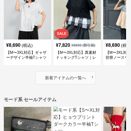
SALE
¥
8,690
¥
7,820
¥
8,690
(税込)
(税込
¥
8690
(割引前)
【M〜3XL対応】ギャザ
【M〜3XL対応】異素材
【M〜3XL対
ーデザイン半袖Tシャツ
ドッキングTシャツ｜レ
切替ノースリ
｜シャーリング・アシメ
イヤード風チェックトッ
ス｜Aライン
デザイン・ゆったりトッ
プス・裾ドロスト・体型
素材プリーツ
プス
カバー・大人モード
ー・大人モー
›
新着アイテムの一覧へ
モード系 セールアイテム