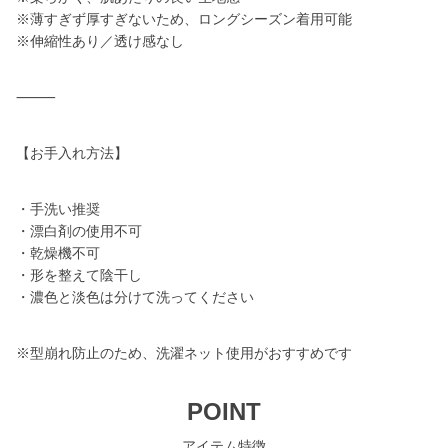
※薄すぎず厚すぎないため、ロングシーズン着用可能
※伸縮性あり／透け感なし
⸻
【お手入れ方法】
・手洗い推奨
・漂白剤の使用不可
・乾燥機不可
・形を整えて陰干し
・濃色と淡色は分けて洗ってください
※型崩れ防止のため、洗濯ネット使用がおすすめです
POINT
アイテム特徴