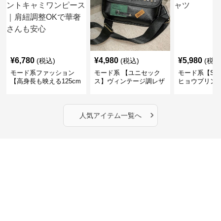
¥
6,780
¥
4,980
¥
5,980
(税込)
(税込)
(税込
モード系ファッション
モード系 【ユニセック
モード系【S〜
【高身長も映える125cm
ス】ヴィンテージ調レザ
ヒョウプリント
丈】アートプリントキャ
ーショルダーバッグ｜斜
カラー半袖T
ミワンピース｜肩紐調整
めがけメッセンジャー
OKで華奢さんも安心
›
人気アイテム一覧へ