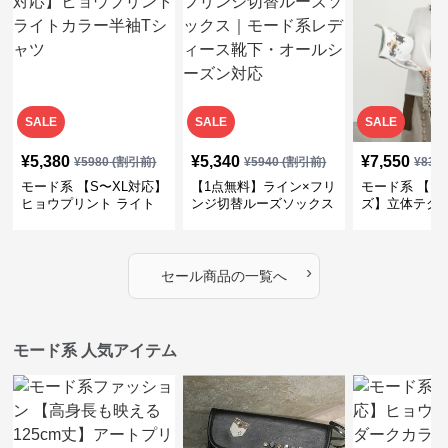
SALE
SALE
SALE
¥
5,380
¥
5,340
¥
7,550
¥
5980
(割引前)
¥
5940
(割引前)
¥
839
モード系 【S〜XL対応】
【1点無料】ライン×フリ
モード系 【フ
ヒョウプリント ライト
ンジ切替ルーズソックス
ズ】立体テク
カラー半袖Tシャツ
｜モード系レディース靴
クルーネック
下・オールシーズン対応
ーブトップス
›
セール商品の一覧へ
モード系 人気アイテム