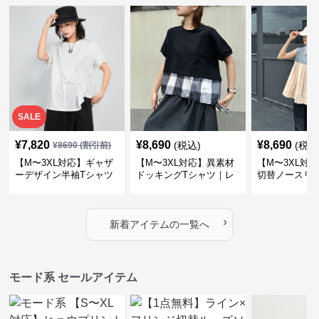
SALE
¥
7,820
¥
8,690
¥
8,690
(税込)
(税込
¥
8690
(割引前)
【M〜3XL対応】ギャザ
【M〜3XL対応】異素材
【M〜3XL対
ーデザイン半袖Tシャツ
ドッキングTシャツ｜レ
切替ノースリ
｜シャーリング・アシメ
イヤード風チェックトッ
ス｜Aライン
デザイン・ゆったりトッ
プス・裾ドロスト・体型
素材プリーツ
プス
カバー・大人モード
ー・大人モー
›
新着アイテムの一覧へ
モード系 セールアイテム