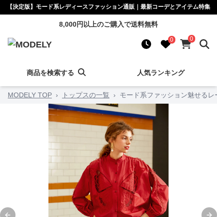
【決定版】モード系レディースファッション通販｜最新コーデとアイテム特集
8,000円以上のご購入で送料無料
0
0
商品を検索する
人気ランキング
MODELY TOP
›
トップスの一覧
›
モード系ファッション魅せるレー