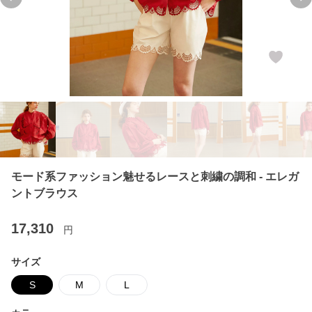
Previous slide
Ne
モード系ファッション魅せるレースと刺繍の調和 - エレガ
ントブラウス
17,310
円
サイズ
S
M
L