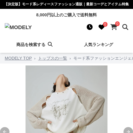
【決定版】モード系レディースファッション通販｜最新コーデとアイテム特集
8,000円以上のご購入で送料無料
0
0
商品を検索する
人気ランキング
MODELY TOP
›
トップスの一覧
›
モード系ファッションエンジェル