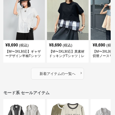
¥
8,690
¥
8,690
¥
8,690
(税込)
(税込)
(税込
【M〜3XL対応】ギャザ
【M〜3XL対応】異素材
【M〜3XL対
ーデザイン半袖Tシャツ
ドッキングTシャツ｜レ
切替ノースリ
｜シャーリング・アシメ
イヤード風チェックトッ
ス｜Aライン
デザイン・ゆったりトッ
プス・裾ドロスト・体型
素材プリーツ
プス
カバー・大人モード
ー・大人モー
›
新着アイテムの一覧へ
モード系 セールアイテム