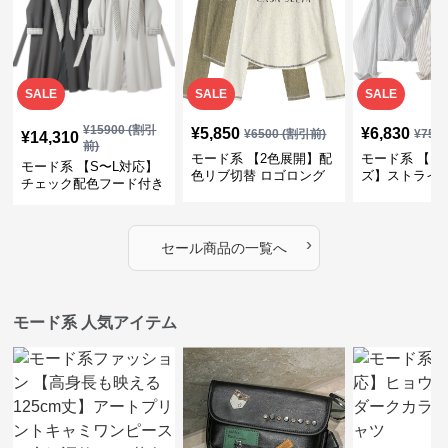
SALE
SALE
SALE
¥
15900
(割引
¥
5,850
¥
6,830
¥
6500
(割引前)
¥
759
¥
14,310
前)
モード系 【2色展開】配
モード系 【フ
モード系 【S〜L対応】
色リブ切替 ロゴロング
ズ】ストライ
チェック配色フード付き
スリーブTシャツ
インナー風ド
ロングコート
ショートトッ
›
セール商品の一覧へ
モード系 人気アイテム