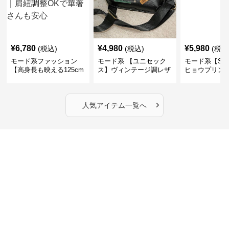
¥
6,780
¥
4,980
¥
5,980
(税込)
(税込)
(税込
モード系ファッション
モード系 【ユニセック
モード系【S〜
【高身長も映える125cm
ス】ヴィンテージ調レザ
ヒョウプリント
丈】アートプリントキャ
ーショルダーバッグ｜斜
カラー半袖T
ミワンピース｜肩紐調整
めがけメッセンジャー
OKで華奢さんも安心
›
人気アイテム一覧へ