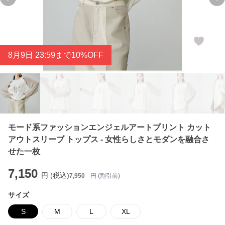
Previous slide
Ne
8
月
9
日 23:59まで10%OFF
モード系ファッションエンジェルアートプリント カット
アウトスリーブ トップス - 女性らしさとモダンを融合さ
せた一枚
7,150
円 (税込)
7,950
円 (割引前)
サイズ
S
M
L
XL