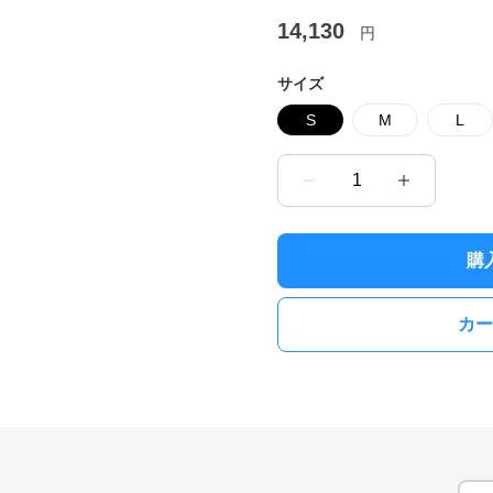
14,130
円
サイズ
S
M
L
1
購
カー