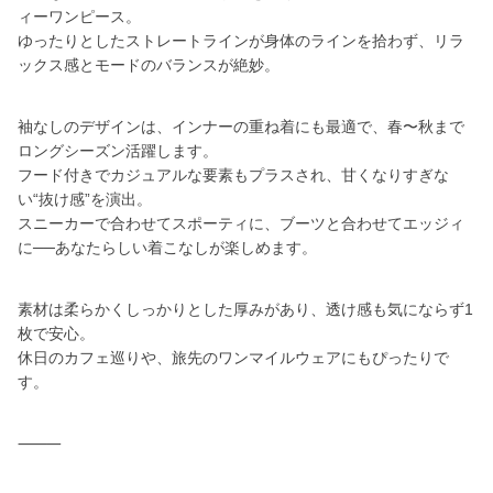
ィーワンピース。
ゆったりとしたストレートラインが身体のラインを拾わず、リラ
ックス感とモードのバランスが絶妙。
袖なしのデザインは、インナーの重ね着にも最適で、春〜秋まで
ロングシーズン活躍します。
フード付きでカジュアルな要素もプラスされ、甘くなりすぎな
い“抜け感”を演出。
スニーカーで合わせてスポーティに、ブーツと合わせてエッジィ
に──あなたらしい着こなしが楽しめます。
素材は柔らかくしっかりとした厚みがあり、透け感も気にならず1
枚で安心。
休日のカフェ巡りや、旅先のワンマイルウェアにもぴったりで
す。
⸻