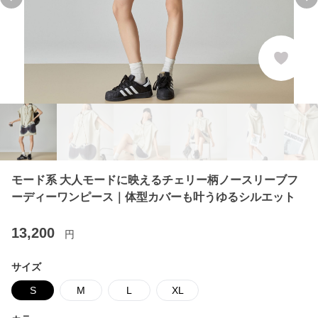
Previous slide
Ne
モード系 大人モードに映えるチェリー柄ノースリーブフ
ーディーワンピース｜体型カバーも叶うゆるシルエット
13,200
円
サイズ
S
M
L
XL