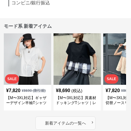
コンビニ/銀行振込
モード系 新着アイテム
SALE
SALE
¥
7,820
¥
8,690
¥
7,820
(税込)
¥
8690
(割引前)
¥
869
【M〜3XL対応】ギャザ
【M〜3XL対応】異素材
【M〜3XL対
ーデザイン半袖Tシャツ
ドッキングTシャツ｜レ
切替ノースリ
｜シャーリング・アシメ
イヤード風チェックトッ
ス｜Aライン
デザイン・ゆったりトッ
プス・裾ドロスト・体型
素材プリーツ
プス
カバー・大人モード
ー・大人モー
›
新着アイテムの一覧へ