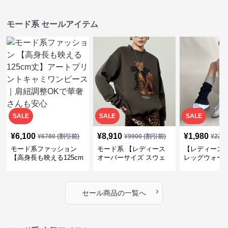
モード系 セールアイテム
SALE
SALE
SALE
¥
6,100
¥
8,910
¥
1,980
¥
6780
(割引前)
¥
9900
(割引前)
¥
220
モード系ファッション
モード系 【レディース
【レディース
【高身長も映える125cm
オーバーサイズ スウェ
レッグウォー
丈】アートプリントキャ
ット】レオパードプリン
ス｜韓国スト
ミワンピース｜肩紐調整
ト裏毛トップス 秋冬ゆ
ーズ靴下
OKで華奢さんも安心
ったりモード
›
セール商品の一覧へ