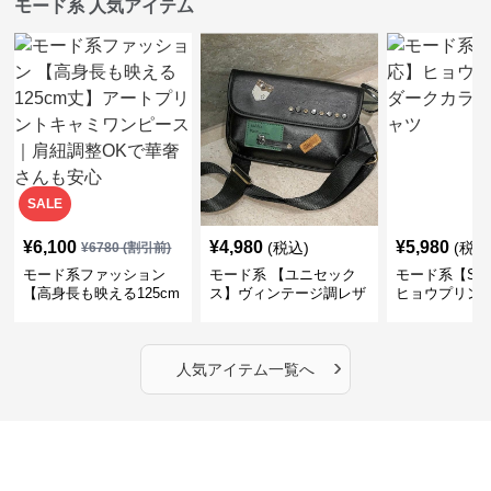
モード系 人気アイテム
SALE
¥
6,100
¥
4,980
¥
5,980
(税込)
(税込
¥
6780
(割引前)
モード系ファッション
モード系 【ユニセック
モード系【S〜
【高身長も映える125cm
ス】ヴィンテージ調レザ
ヒョウプリント
丈】アートプリントキャ
ーショルダーバッグ｜斜
カラー半袖T
ミワンピース｜肩紐調整
めがけメッセンジャー
OKで華奢さんも安心
›
人気アイテム一覧へ