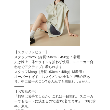
【スタッフレビュー】
スタッフYoYo（身長158cm・45kg）S着用：
丈は膝上、体のラインを拾わず快適。スニーカー合
わせでアクティブに着られます。
スタッフMeng（身長163cm・48kg）M着用：
オーバーすぎず、ちょうどいいゆるさで安心感あ
り。中に薄手のロンTを入れても着膨れしません。
⸻
【お客様の声】
「柄物は苦手でしたが、これは一目惚れ。スニーカ
ーでもモードに決まるので週3で着てます」（30代前
半／東京）