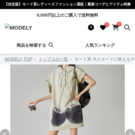
【決定版】モード系レディースファッション通販｜最新コーデとアイテム特集
8,000円以上のご購入で送料無料
0
0
商品を検索する
人気ランキング
MODELY TOP
›
トップスの一覧
›
モード系 大人モードに映える