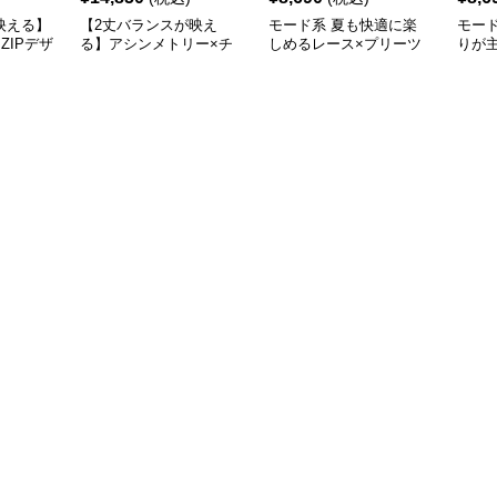
映える】
【2丈バランスが映え
モード系 夏も快適に楽
モー
ZIPデザ
る】アシンメトリー×チ
しめるレース×プリーツ
りが
ート
ュール切替フレアスカー
ドッキングスカート｜モ
替テ
ト（XS〜L対応）
ードな黒白コーデに映え
ブラ
るロング丈
立体