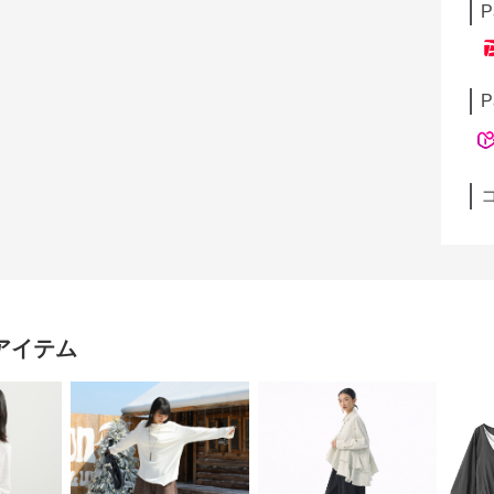
P
P
アイテム