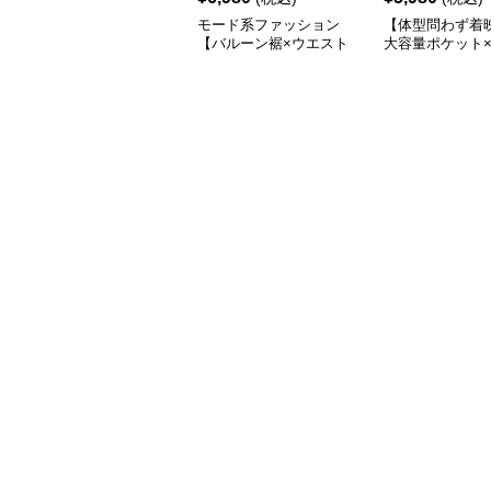
モード系ファッション
【体型問わず着
【バルーン裾×ウエスト
大容量ポケット×
調整可】ニュアンスグレ
インワイドスカ
ーのふんわりボリューム
ロングスカート