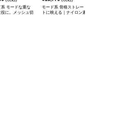
ド系 モードな重な
モード系 骨格ストレー
モード系ファッションレ
主役に。メッシュ切
トに映える｜ナイロン素
ース切り替えロングスカ
ィアードスカート／
材のアシンメトリーフィ
ート｜エレガント＆モー
ック／体型カバー×
ッシュテールスカート
ドな大人スタイル
シルエット
（ホワイト／グレー）