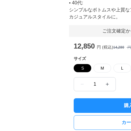
• 40代:
シンプルなボトムスや上質な
カジュアルスタイルに。
ご注文確定か
12,850
円 (税込)
14,280
円
サイズ
S
M
L
1
購
カー