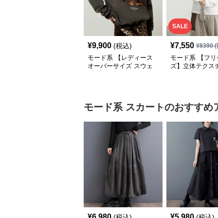
SALE
¥
9,900
¥
7,550
(税込)
¥
8390
(
モード系 【レディース
モード系 【フリ
オーバーサイズ スウェ
ズ】立体テクス
ット】レオパードプリン
クルーネックロ
ト裏毛トップス 秋冬ゆ
ーブトップス
ったりモード
モード系
スカート
のおすすめ
¥
6,980
¥
5,980
(税込)
(税込)