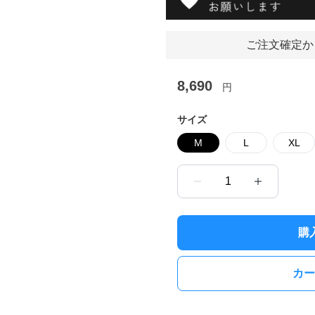
ご注文確定か
8,690
円
サイズ
M
L
XL
1
購
カー