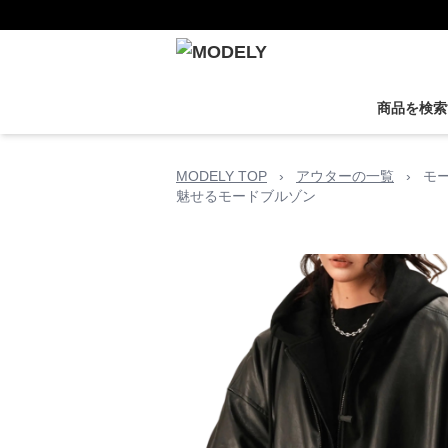
商品を検索
MODELY TOP
›
アウターの一覧
›
モ
魅せるモードブルゾン