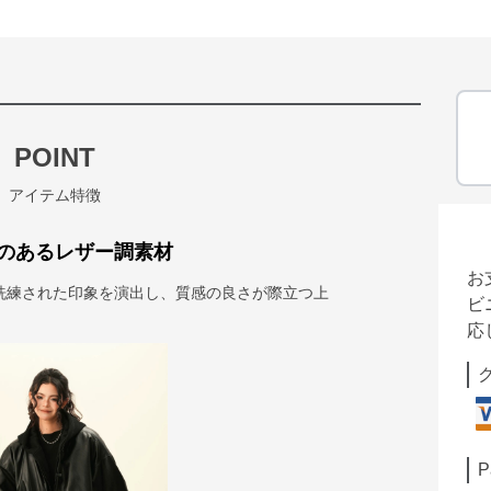
POINT
アイテム特徴
のあるレザー調素材
お
洗練された印象を演出し、質感の良さが際立つ上
ビ
応
P