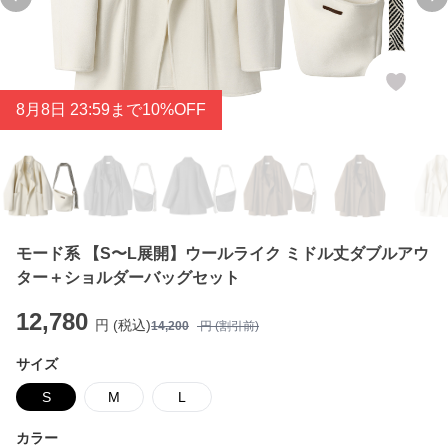
Previous slide
Ne
8
月
8
日 23:59まで10%OFF
モード系 【S〜L展開】ウールライク ミドル丈ダブルアウ
ター＋ショルダーバッグセット
12,780
円 (税込)
14,200
円 (割引前)
サイズ
S
M
L
カラー