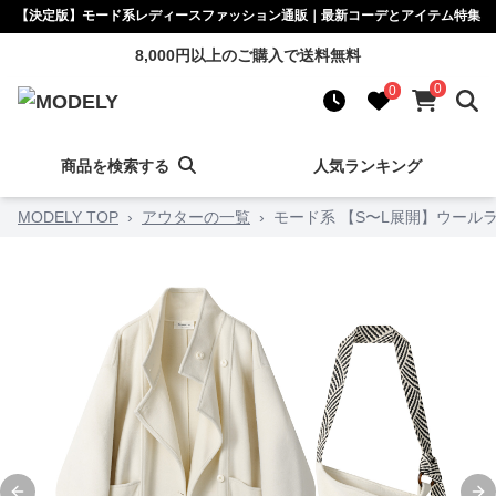
【決定版】モード系レディースファッション通販｜最新コーデとアイテム特集
8,000円以上のご購入で送料無料
0
0
商品を検索する
人気ランキング
MODELY TOP
›
アウターの一覧
›
モード系 【S〜L展開】ウール