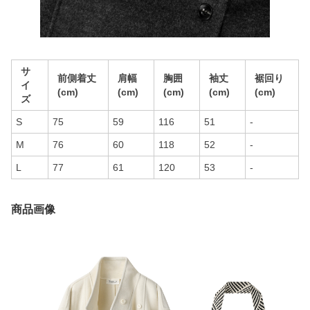
サ
前側着丈
肩幅
胸囲
袖丈
裾回り
イ
(cm)
(cm)
(cm)
(cm)
(cm)
ズ
S
75
59
116
51
-
M
76
60
118
52
-
L
77
61
120
53
-
商品画像