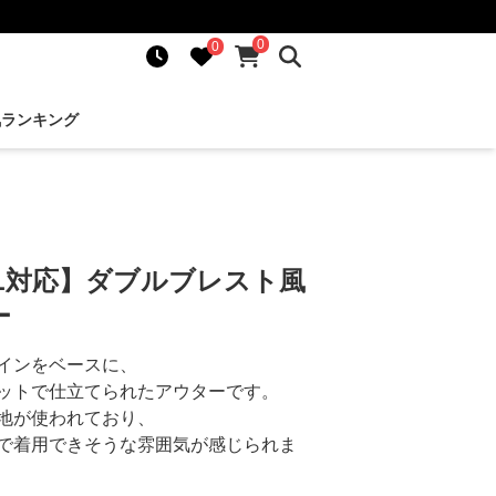
0
0
気ランキング
XL対応】ダブルブレスト風
ー
インをベースに、
ットで仕立てられたアウターです。
地が使われており、
で着用できそうな雰囲気が感じられま