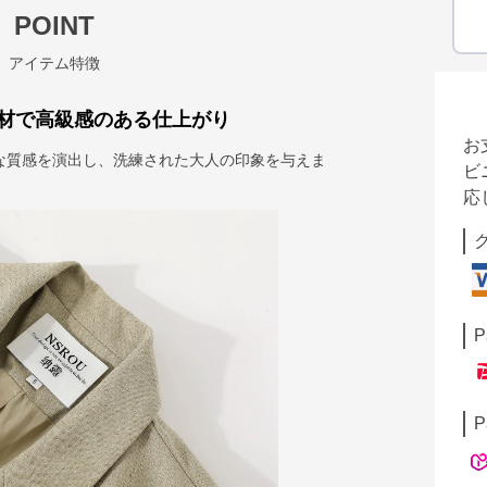
POINT
アイテム特徴
材で高級感のある仕上がり
お
な質感を演出し、洗練された大人の印象を与えま
ビ
応
P
P