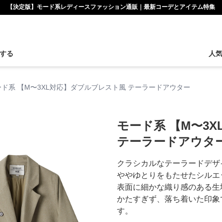
【決定版】モード系レディースファッション通販｜最新コーデとアイテム特集
する
人
ード系 【M〜3XL対応】ダブルブレスト風 テーラードアウター
モード系 【M〜3
テーラードアウタ
クラシカルなテーラードデザ
ややゆとりをもたせたシルエ
表面に細かな織り感のある生
かたすぎず、落ち着いた印象
す。