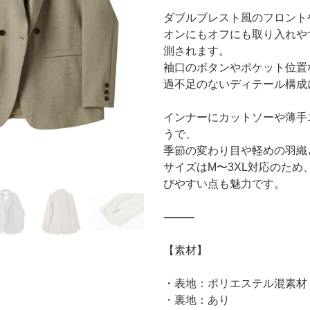
ダブルブレスト風のフロント
オンにもオフにも取り入れや
測されます。
袖口のボタンやポケット位置
過不足のないディテール構成
インナーにカットソーや薄手
うで、
季節の変わり目や軽めの羽織
サイズはM〜3XL対応のた
びやすい点も魅力です。
⸻
【素材】
・表地：ポリエステル混素材
・裏地：あり