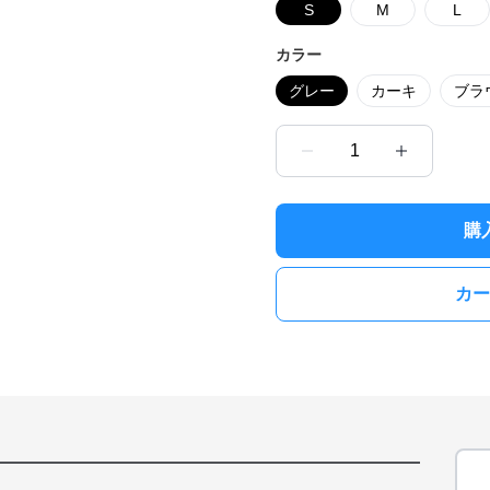
S
M
L
カラー
グレー
カーキ
ブラ
1
購
カー