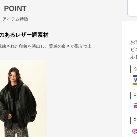
POINT
アイテム特徴
のあるレザー調素材
お
洗練された印象を演出し、質感の良さが際立つ上
ビ
応
P
P