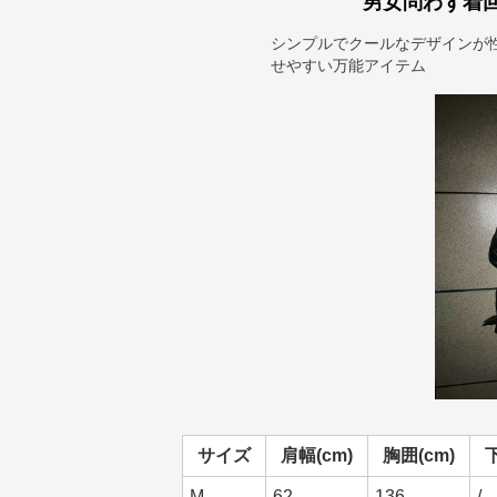
男女問わず着
シンプルでクールなデザインが
せやすい万能アイテム
サイズ
肩幅(cm)
胸囲(cm)
M
62
136
/