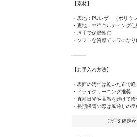
【素材】
・表地：PUレザー（ポリウレ
・裏地：中綿キルティング仕
・厚手で保温性◎
・ソフトな質感でシワになり
⸻
【お手入れ方法】
・表面の汚れは乾いた布で軽
・ドライクリーニング推奨
・直射日光や高温を避けて陰
・長期保管の際は風通しの良
ご注文確定か