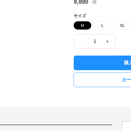
9,890
円
サイズ
M
L
XL
1
購
カー