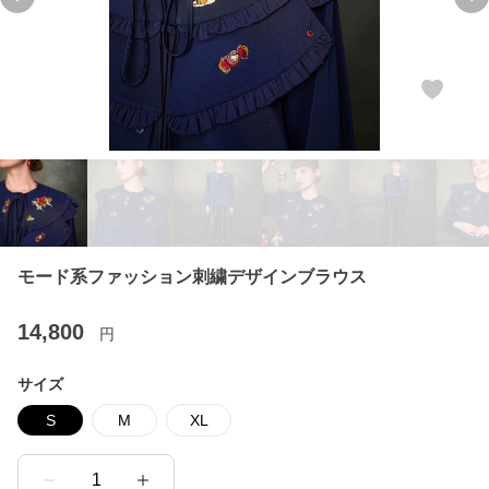
Previous slide
Ne
モード系ファッション刺繍デザインブラウス
14,800
円
サイズ
S
M
XL
1