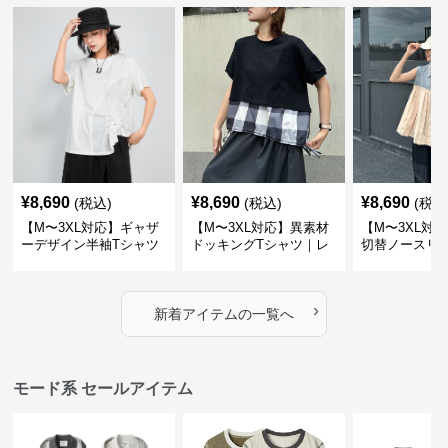
¥
8,690
¥
8,690
¥
8,690
(税込)
(税込)
(税込
【M〜3XL対応】ギャザ
【M〜3XL対応】異素材
【M〜3XL対
ーデザイン半袖Tシャツ
ドッキングTシャツ｜レ
切替ノースリ
｜シャーリング・アシメ
イヤード風チェックトッ
ス｜Aライン
デザイン・ゆったりトッ
プス・裾ドロスト・体型
素材プリーツ
プス
カバー・大人モード
ー・大人モー
›
新着アイテムの一覧へ
モード系 セールアイテム