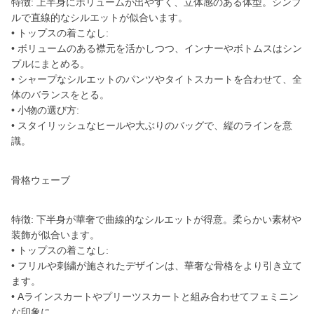
特徴: 上半身にボリュームが出やすく、立体感のある体型。シンプ
ルで直線的なシルエットが似合います。
• トップスの着こなし:
• ボリュームのある襟元を活かしつつ、インナーやボトムスはシン
プルにまとめる。
• シャープなシルエットのパンツやタイトスカートを合わせて、全
体のバランスをとる。
• 小物の選び方:
• スタイリッシュなヒールや大ぶりのバッグで、縦のラインを意
識。
骨格ウェーブ
特徴: 下半身が華奢で曲線的なシルエットが得意。柔らかい素材や
装飾が似合います。
• トップスの着こなし:
• フリルや刺繍が施されたデザインは、華奢な骨格をより引き立て
ます。
• Aラインスカートやプリーツスカートと組み合わせてフェミニン
な印象に。