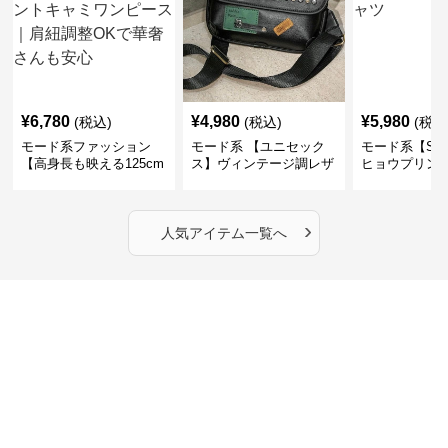
¥
6,780
¥
4,980
¥
5,980
(税込)
(税込)
(税込
モード系ファッション
モード系 【ユニセック
モード系【S〜
【高身長も映える125cm
ス】ヴィンテージ調レザ
ヒョウプリント
丈】アートプリントキャ
ーショルダーバッグ｜斜
カラー半袖T
ミワンピース｜肩紐調整
めがけメッセンジャー
OKで華奢さんも安心
›
人気アイテム一覧へ