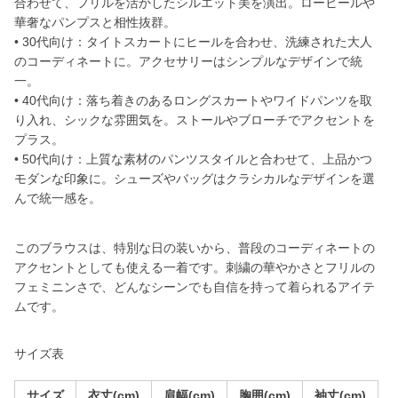
合わせて、フリルを活かしたシルエット美を演出。ローヒールや
華奢なパンプスと相性抜群。
• 30代向け：タイトスカートにヒールを合わせ、洗練された大人
のコーディネートに。アクセサリーはシンプルなデザインで統
一。
• 40代向け：落ち着きのあるロングスカートやワイドパンツを取
り入れ、シックな雰囲気を。ストールやブローチでアクセントを
プラス。
• 50代向け：上質な素材のパンツスタイルと合わせて、上品かつ
モダンな印象に。シューズやバッグはクラシカルなデザインを選
んで統一感を。
このブラウスは、特別な日の装いから、普段のコーディネートの
アクセントとしても使える一着です。刺繍の華やかさとフリルの
フェミニンさで、どんなシーンでも自信を持って着られるアイテ
ムです。
サイズ表
サイズ
衣丈(cm)
肩幅(cm)
胸囲(cm)
袖丈(cm)