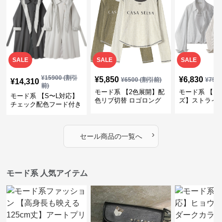
SALE
SALE
SALE
¥
15900
(割引
¥
5,850
¥
6,830
¥
6500
(割引前)
¥
759
¥
14,310
前)
モード系 【2色展開】配
モード系 【フ
モード系 【S〜L対応】
色リブ切替 ロゴロング
ズ】ストライ
チェック配色フード付き
スリーブTシャツ
インナー風ド
ロングコート
ショートトッ
›
セール商品の一覧へ
モード系 人気アイテム