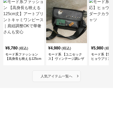
¥
6,780
¥
4,980
¥
5,980
(税込)
(税込)
(税込
モード系ファッション
モード系 【ユニセック
モード系【S〜
【高身長も映える125cm
ス】ヴィンテージ調レザ
ヒョウプリント
丈】アートプリントキャ
ーショルダーバッグ｜斜
カラー半袖T
ミワンピース｜肩紐調整
めがけメッセンジャー
OKで華奢さんも安心
›
人気アイテム一覧へ