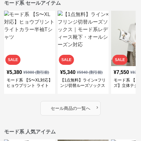
モード系 セールアイテム
SALE
SALE
SALE
¥
5,380
¥
5,340
¥
7,550
¥
5980
(割引前)
¥
5940
(割引前)
¥
839
モード系 【S〜XL対応】
【1点無料】ライン×フリ
モード系 【フ
ヒョウプリント ライト
ンジ切替ルーズソックス
ズ】立体テク
カラー半袖Tシャツ
｜モード系レディース靴
クルーネック
下・オールシーズン対応
ーブトップス
›
セール商品の一覧へ
モード系 人気アイテム