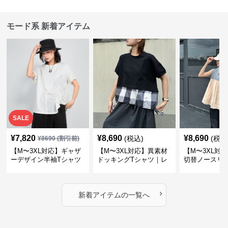
モード系 新着アイテム
SALE
¥
7,820
¥
8,690
¥
8,690
(税込)
(税込
¥
8690
(割引前)
【M〜3XL対応】ギャザ
【M〜3XL対応】異素材
【M〜3XL対
ーデザイン半袖Tシャツ
ドッキングTシャツ｜レ
切替ノースリ
｜シャーリング・アシメ
イヤード風チェックトッ
ス｜Aライン
デザイン・ゆったりトッ
プス・裾ドロスト・体型
素材プリーツ
プス
カバー・大人モード
ー・大人モー
›
新着アイテムの一覧へ