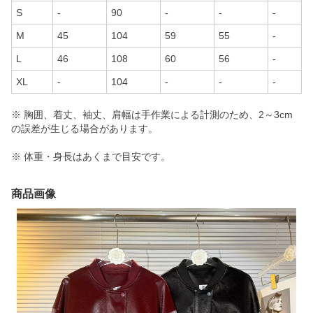
S
-
90
-
-
-
M
45
104
59
55
-
L
46
108
60
56
-
XL
-
104
-
-
-
※ 胸囲、着丈、袖丈、肩幅は手作業による計測のため、2～3cm
の誤差が生じる場合があります。
※ 体重・身長はあくまで目安です。
商品画像