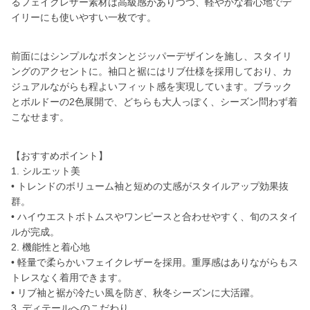
るフェイクレザー素材は高級感がありつつ、軽やかな着心地でデ
イリーにも使いやすい一枚です。
前面にはシンプルなボタンとジッパーデザインを施し、スタイリ
ングのアクセントに。袖口と裾にはリブ仕様を採用しており、カ
ジュアルながらも程よいフィット感を実現しています。ブラック
とボルドーの2色展開で、どちらも大人っぽく、シーズン問わず着
こなせます。
【おすすめポイント】
1. シルエット美
• トレンドのボリューム袖と短めの丈感がスタイルアップ効果抜
群。
• ハイウエストボトムスやワンピースと合わせやすく、旬のスタイ
ルが完成。
2. 機能性と着心地
• 軽量で柔らかいフェイクレザーを採用。重厚感はありながらもス
トレスなく着用できます。
• リブ袖と裾が冷たい風を防ぎ、秋冬シーズンに大活躍。
3. ディテールへのこだわり