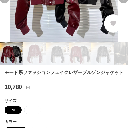
Previous slide
Ne
モード系ファッションフェイクレザーブルゾンジャケット
10,780
円
サイズ
M
L
カラー