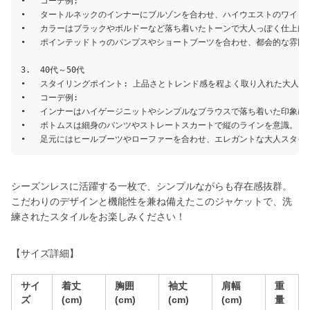
•	コーデ例:

•	タートルネックのインナーにブルゾンを合わせ、ハイウエストのワイドパンツでバランスを取る。

•	カラーはブラックやボルドーなど落ち着いたトーンで大人っぽく仕上げる。

•	ポインテッドトゥのパンプスやショートブーツを合わせ、都会的な雰囲気を演出。

3.	40代～50代

•	スタイリングポイント: 上品さとトレンド感を程よく取り入れた大人のスタイル。

•	コーデ例:

•	インナーはハイゲージニットやシンプルなブラウスで落ち着いた印象に。

•	ボトムスは細身のパンツやストレートスカートで縦のラインを意識。

シーズンレスに活躍する一枚で、シンプルながらも存在感抜群。
こだわりのデザインと機能性を兼ね備えたこのジャケットで、洗
練されたスタイルをお楽しみください！
【サイズ詳細】
サイ
着丈
胸囲
袖丈
肩幅
重
ズ
(cm)
(cm)
(cm)
(cm)
量