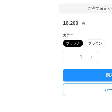
ご注文確定か
16,200
円
カラー
ブラック
ブラウン
1
購
カー