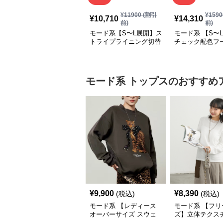
¥
11900
(割引
¥
1590
¥
10,710
¥
14,310
前)
前)
モード系【S〜L展開】ス
モード系 【S〜
トライプライニング切替
チェック配色フ
エコレザーノーカラージ
ロングコート
ップブルゾン
モード系
トップス
のおすすめ
¥
9,900
¥
8,390
(税込)
(税込)
モード系 【レディース
モード系 【フリ
オーバーサイズ スウェ
ズ】立体テクス
ット】レオパードプリン
クルーネックロ