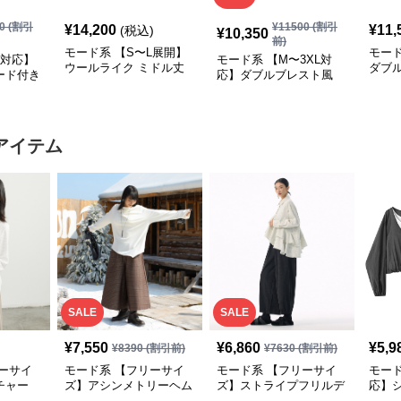
0
(割引
¥
11500
(割引
¥
14,200
¥
11,
(税込)
¥
10,350
前)
モード系 【S〜L展開】
モード
L対応】
モード系 【M〜3XL対
ウールライク ミドル丈
ダブ
ード付き
応】ダブルブレスト風
ダブルアウター＋ショル
ード
テーラードアウター
ダーバッグセット
（ブ
アイテム
SALE
SALE
¥
7,550
¥
6,860
¥
5,9
¥
8390
(割引前)
¥
7630
(割引前)
ーサイ
モード系 【フリーサイ
モード系 【フリーサイ
モード
チャー
ズ】アシンメトリーヘム
ズ】ストライプフリルデ
応】
ングスリ
デザインロングトップス
ザイン シャツトップス
ドッキ