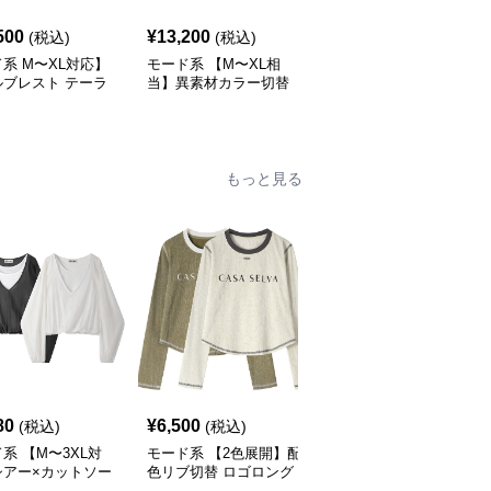
500
¥
13,200
¥
11,270
(税込)
(税込)
(税込)
系 M〜XL対応】
モード系 【M〜XL相
モード系 ゆったりオー
ルブレスト テーラ
当】異素材カラー切替
バーサイズダブルブレス
ライトジャケット
襟付きトレンチ風ロング
トロングコート
ラック／カーキ）
アウター
もっと見る
80
¥
6,500
¥
8,390
(税込)
(税込)
(税込)
系 【M〜3XL対
モード系 【2色展開】配
モード系 【S・M展開】
シアー×カットソー
色リブ切替 ロゴロング
リブ切替スカーフデザイ
ング Vネックトッ
スリーブTシャツ
ン デニムシャツトップ