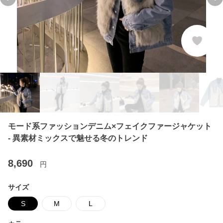
Previous slide
Ne
モード系ファッションデニム×フェイクファージャケット
- 異素材ミックスで魅せる冬のトレンド
8,690
円
サイズ
S
M
L