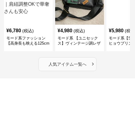
¥
6,780
¥
4,980
¥
5,980
(税込)
(税込)
(税込
モード系ファッション
モード系 【ユニセック
モード系【S〜
【高身長も映える125cm
ス】ヴィンテージ調レザ
ヒョウプリント
丈】アートプリントキャ
ーショルダーバッグ｜斜
カラー半袖T
ミワンピース｜肩紐調整
めがけメッセンジャー
OKで華奢さんも安心
›
人気アイテム一覧へ