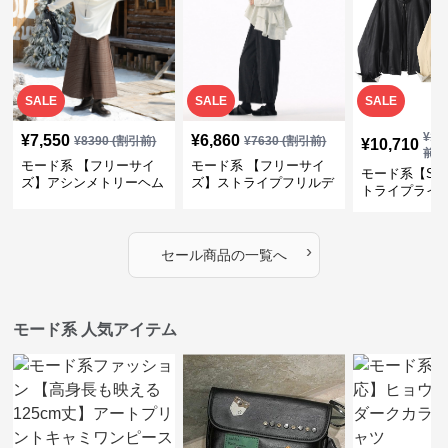
SALE
SALE
SALE
¥
11
¥
7,550
¥
6,860
¥
8390
(割引前)
¥
7630
(割引前)
¥
10,710
前)
モード系 【フリーサイ
モード系 【フリーサイ
モード系【S〜
ズ】アシンメトリーヘム
ズ】ストライプフリルデ
トライプライ
デザインロングトップス
ザイン シャツトップス
エコレザーノ
（ブラック／ホワイト）
ップブルゾン
›
セール商品の一覧へ
モード系 人気アイテム