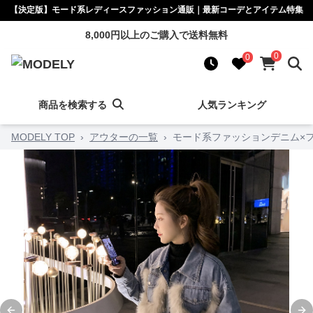
【決定版】モード系レディースファッション通販｜最新コーデとアイテム特集
8,000円以上のご購入で送料無料
0
0
商品を検索する
人気ランキング
MODELY TOP
›
アウターの一覧
›
モード系ファッションデニム×フ