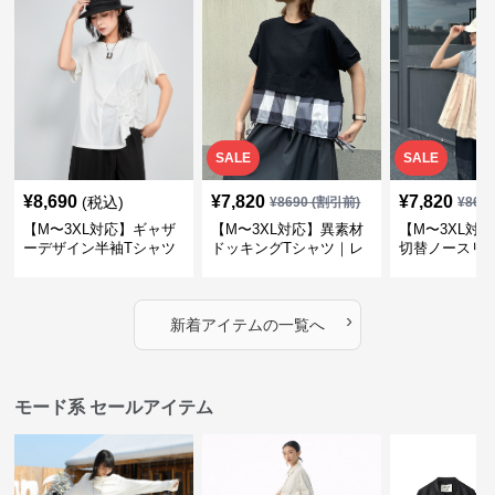
SALE
SALE
¥
8,690
¥
7,820
¥
7,820
(税込)
¥
8690
(割引前)
¥
869
【M〜3XL対応】ギャザ
【M〜3XL対応】異素材
【M〜3XL対
ーデザイン半袖Tシャツ
ドッキングTシャツ｜レ
切替ノースリ
｜シャーリング・アシメ
イヤード風チェックトッ
ス｜Aライン
デザイン・ゆったりトッ
プス・裾ドロスト・体型
素材プリーツ
プス
カバー・大人モード
ー・大人モー
›
新着アイテムの一覧へ
モード系 セールアイテム