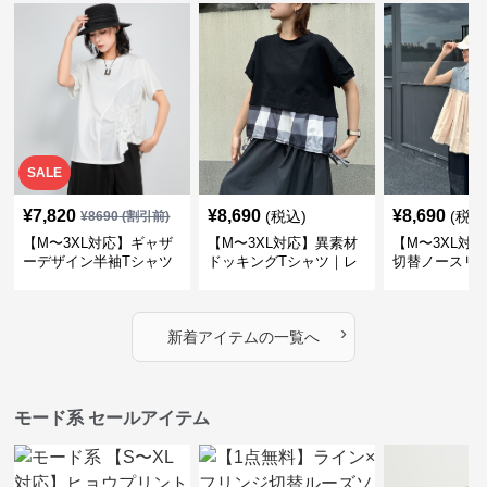
SALE
¥
7,820
¥
8,690
¥
8,690
(税込)
(税込
¥
8690
(割引前)
【M〜3XL対応】ギャザ
【M〜3XL対応】異素材
【M〜3XL対
ーデザイン半袖Tシャツ
ドッキングTシャツ｜レ
切替ノースリ
｜シャーリング・アシメ
イヤード風チェックトッ
ス｜Aライン
デザイン・ゆったりトッ
プス・裾ドロスト・体型
素材プリーツ
プス
カバー・大人モード
ー・大人モー
›
新着アイテムの一覧へ
モード系 セールアイテム