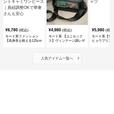
¥
6,780
¥
4,980
¥
5,980
(税込)
(税込)
(税込
モード系ファッション
モード系 【ユニセック
モード系【S〜
【高身長も映える125cm
ス】ヴィンテージ調レザ
ヒョウプリント
丈】アートプリントキャ
ーショルダーバッグ｜斜
カラー半袖T
ミワンピース｜肩紐調整
めがけメッセンジャー
OKで華奢さんも安心
›
人気アイテム一覧へ