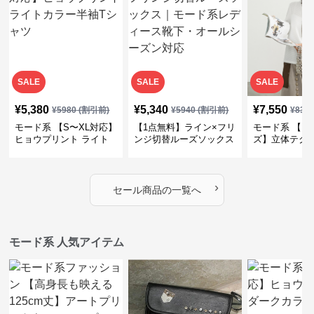
SALE
SALE
SALE
¥
5,380
¥
5,340
¥
7,550
¥
5980
(割引前)
¥
5940
(割引前)
¥
839
モード系 【S〜XL対応】
【1点無料】ライン×フリ
モード系 【フ
ヒョウプリント ライト
ンジ切替ルーズソックス
ズ】立体テク
カラー半袖Tシャツ
｜モード系レディース靴
クルーネック
下・オールシーズン対応
ーブトップス
›
セール商品の一覧へ
モード系 人気アイテム