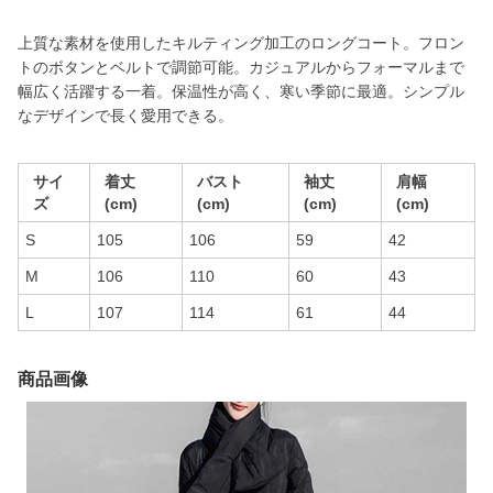
上質な素材を使用したキルティング加工のロングコート。フロン
トのボタンとベルトで調節可能。カジュアルからフォーマルまで
幅広く活躍する一着。保温性が高く、寒い季節に最適。シンプル
なデザインで長く愛用できる。
サイ
着丈
バスト
袖丈
肩幅
ズ
(cm)
(cm)
(cm)
(cm)
S
105
106
59
42
M
106
110
60
43
L
107
114
61
44
商品画像