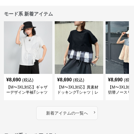
モード系 新着アイテム
¥
8,690
¥
8,690
¥
8,690
(税込)
(税込)
(税込
【M〜3XL対応】ギャザ
【M〜3XL対応】異素材
【M〜3XL対
ーデザイン半袖Tシャツ
ドッキングTシャツ｜レ
切替ノースリ
｜シャーリング・アシメ
イヤード風チェックトッ
ス｜Aライン
デザイン・ゆったりトッ
プス・裾ドロスト・体型
素材プリーツ
プス
カバー・大人モード
ー・大人モー
›
新着アイテムの一覧へ