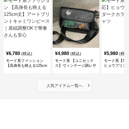
¥
6,780
¥
4,980
¥
5,980
(税込)
(税込)
(税込
モード系ファッション
モード系 【ユニセック
モード系【S〜
【高身長も映える125cm
ス】ヴィンテージ調レザ
ヒョウプリント
丈】アートプリントキャ
ーショルダーバッグ｜斜
カラー半袖T
ミワンピース｜肩紐調整
めがけメッセンジャー
OKで華奢さんも安心
›
人気アイテム一覧へ