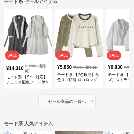
モード系 セールアイテム
SALE
SALE
SALE
¥
15900
(割引
¥
5,850
¥
6,830
¥
6500
(割引前)
¥
759
¥
14,310
前)
モード系 【2色展開】配
モード系 【フ
モード系 【S〜L対応】
色リブ切替 ロゴロング
ズ】ストライ
チェック配色フード付き
スリーブTシャツ
インナー風ド
ロングコート
ショートトッ
›
セール商品の一覧へ
モード系 人気アイテム