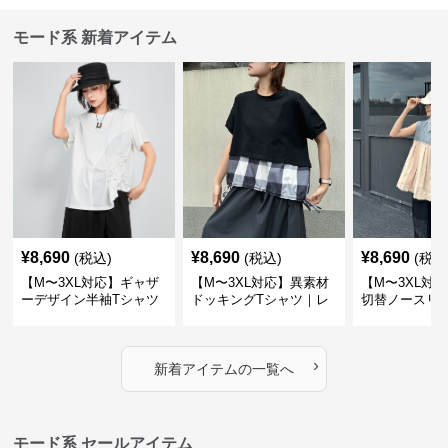
モード系 新着アイテム
¥
8,690
¥
8,690
¥
8,690
(税込)
(税込)
(税込
【M〜3XL対応】ギャザ
【M〜3XL対応】異素材
【M〜3XL対
ーデザイン半袖Tシャツ
ドッキングTシャツ｜レ
切替ノースリ
｜シャーリング・アシメ
イヤード風チェックトッ
ス｜Aライン
デザイン・ゆったりトッ
プス・裾ドロスト・体型
素材プリーツ
プス
カバー・大人モード
ー・大人モー
›
新着アイテムの一覧へ
モード系 セールアイテム