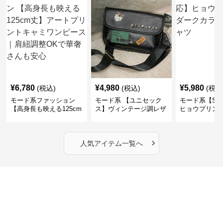
¥
6,780
¥
4,980
¥
5,980
(税込)
(税込)
(税込
モード系ファッション
モード系 【ユニセック
モード系【S〜
【高身長も映える125cm
ス】ヴィンテージ調レザ
ヒョウプリント
丈】アートプリントキャ
ーショルダーバッグ｜斜
カラー半袖T
ミワンピース｜肩紐調整
めがけメッセンジャー
OKで華奢さんも安心
›
人気アイテム一覧へ