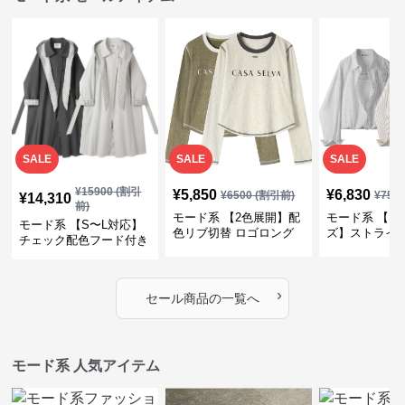
SALE
SALE
SALE
¥
15900
(割引
¥
5,850
¥
6,830
¥
6500
(割引前)
¥
759
¥
14,310
前)
モード系 【2色展開】配
モード系 【フ
モード系 【S〜L対応】
色リブ切替 ロゴロング
ズ】ストライ
チェック配色フード付き
スリーブTシャツ
インナー風ド
ロングコート
ショートトッ
›
セール商品の一覧へ
モード系 人気アイテム