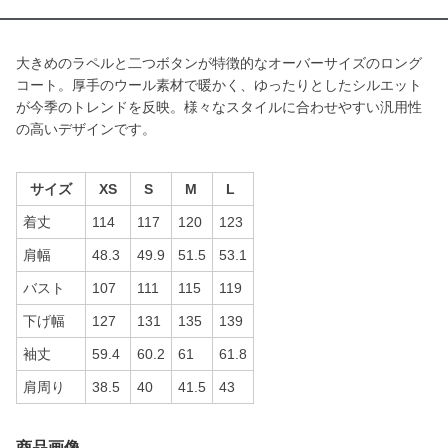
大きめのラペルと二つボタンが特徴的なオーバーサイズのロング
コート。厚手のウール素材で暖かく、ゆったりとしたシルエット
が今季のトレンドを反映。様々なスタイルに合わせやすい汎用性
の高いデザインです。
サイズ
XS
S
M
L
着丈
114
117
120
123
肩幅
48.3
49.9
51.5
53.1
バスト
107
111
115
119
下げ幅
127
131
135
139
袖丈
59.4
60.2
61
61.8
肩周り
38.5
40
41.5
43
商品画像