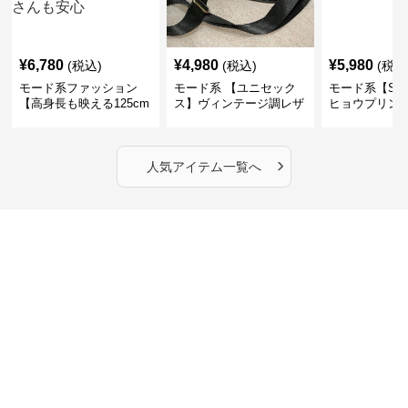
¥
6,780
¥
4,980
¥
5,980
(税込)
(税込)
(税込
モード系ファッション
モード系 【ユニセック
モード系【S〜
【高身長も映える125cm
ス】ヴィンテージ調レザ
ヒョウプリント
丈】アートプリントキャ
ーショルダーバッグ｜斜
カラー半袖T
ミワンピース｜肩紐調整
めがけメッセンジャー
OKで華奢さんも安心
›
人気アイテム一覧へ