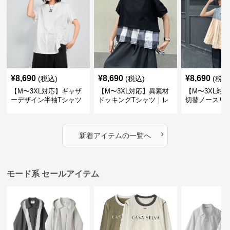
¥
8,690
¥
8,690
¥
8,690
(税込)
(税込)
(税込
【M〜3XL対応】ギャザ
【M〜3XL対応】異素材
【M〜3XL対
ーデザイン半袖Tシャツ
ドッキングTシャツ｜レ
切替ノースリ
｜シャーリング・アシメ
イヤード風チェックトッ
ス｜Aライン
デザイン・ゆったりトッ
プス・裾ドロスト・体型
素材プリーツ
プス
カバー・大人モード
ー・大人モー
›
新着アイテムの一覧へ
モード系 セールアイテム