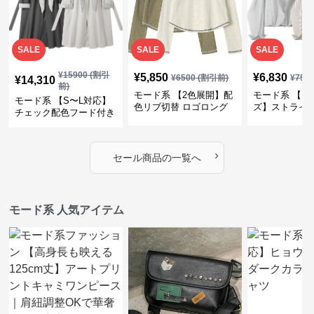
SALE
SALE
SALE
¥
15900
(割引
¥
5,850
¥
6,830
¥
6500
(割引前)
¥
759
¥
14,310
前)
モード系 【2色展開】配
モード系 【フ
モード系 【S〜L対応】
色リブ切替 ロゴロング
ズ】ストライ
チェック配色フード付き
スリーブTシャツ
インナー風ド
ロングコート
ショートトッ
›
セール商品の一覧へ
モード系 人気アイテム