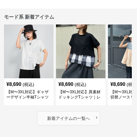
モード系 新着アイテム
¥
8,690
¥
8,690
¥
8,690
(税込)
(税込)
(税込
【M〜3XL対応】ギャザ
【M〜3XL対応】異素材
【M〜3XL対
ーデザイン半袖Tシャツ
ドッキングTシャツ｜レ
切替ノースリ
｜シャーリング・アシメ
イヤード風チェックトッ
ス｜Aライン
デザイン・ゆったりトッ
プス・裾ドロスト・体型
素材プリーツ
プス
カバー・大人モード
ー・大人モー
›
新着アイテムの一覧へ