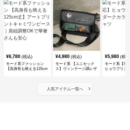
¥
6,780
¥
4,980
¥
5,980
(税込)
(税込)
(税込
モード系ファッション
モード系 【ユニセック
モード系【S〜
【高身長も映える125cm
ス】ヴィンテージ調レザ
ヒョウプリント
丈】アートプリントキャ
ーショルダーバッグ｜斜
カラー半袖T
ミワンピース｜肩紐調整
めがけメッセンジャー
OKで華奢さんも安心
›
人気アイテム一覧へ