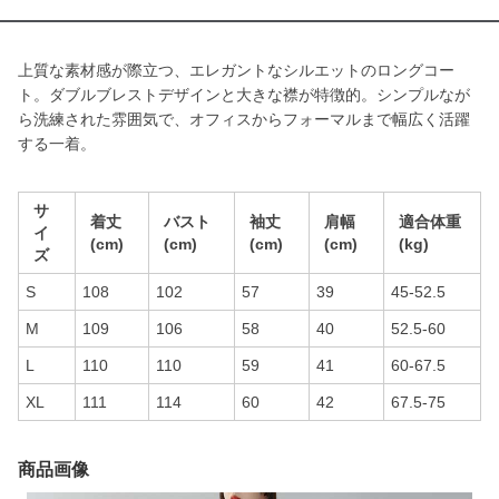
上質な素材感が際立つ、エレガントなシルエットのロングコー
ト。ダブルブレストデザインと大きな襟が特徴的。シンプルなが
ら洗練された雰囲気で、オフィスからフォーマルまで幅広く活躍
する一着。
サ
着丈
バスト
袖丈
肩幅
適合体重
イ
(cm)
(cm)
(cm)
(cm)
(kg)
ズ
S
108
102
57
39
45-52.5
M
109
106
58
40
52.5-60
L
110
110
59
41
60-67.5
XL
111
114
60
42
67.5-75
商品画像