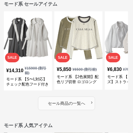
モード系 セールアイテム
SALE
SALE
SALE
¥
15900
(割引
¥
5,850
¥
6,830
¥
6500
(割引前)
¥
759
¥
14,310
前)
モード系 【2色展開】配
モード系 【フ
モード系 【S〜L対応】
色リブ切替 ロゴロング
ズ】ストライ
チェック配色フード付き
スリーブTシャツ
インナー風ド
ロングコート
ショートトッ
›
セール商品の一覧へ
モード系 人気アイテム