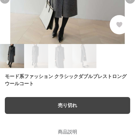
Previous slide
Ne
モード系ファッション クラシックダブルブレストロング
ウールコート
売り切れ
商品説明