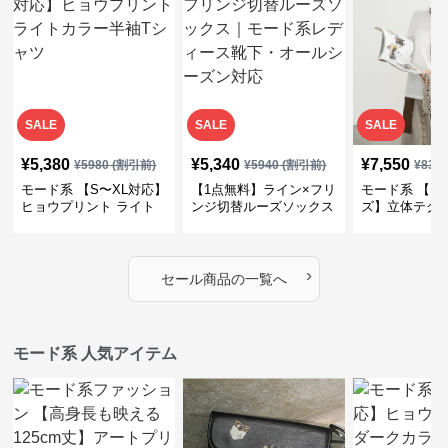
SALE
SALE
SALE
¥
5,380
¥
5,340
¥
7,550
¥
5980
(割引前)
¥
5940
(割引前)
¥
839
モード系 【S〜XL対応】
【1点無料】ライン×フリ
モード系 【フ
ヒョウプリント ライト
ンジ切替ルーズソックス
ズ】立体テク
カラー半袖Tシャツ
｜モード系レディース靴
クルーネック
下・オールシーズン対応
ーブトップス
›
セール商品の一覧へ
モード系 人気アイテム