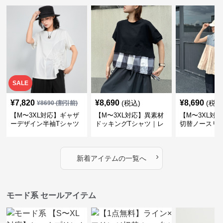
SALE
¥
7,820
¥
8,690
¥
8,690
(税込)
(税込
¥
8690
(割引前)
【M〜3XL対応】ギャザ
【M〜3XL対応】異素材
【M〜3XL対
ーデザイン半袖Tシャツ
ドッキングTシャツ｜レ
切替ノースリ
｜シャーリング・アシメ
イヤード風チェックトッ
ス｜Aライン
デザイン・ゆったりトッ
プス・裾ドロスト・体型
素材プリーツ
プス
カバー・大人モード
ー・大人モー
›
新着アイテムの一覧へ
モード系 セールアイテム