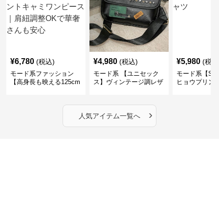
¥
6,780
¥
4,980
¥
5,980
(税込)
(税込)
(税込
モード系ファッション
モード系 【ユニセック
モード系【S〜
【高身長も映える125cm
ス】ヴィンテージ調レザ
ヒョウプリント
丈】アートプリントキャ
ーショルダーバッグ｜斜
カラー半袖T
ミワンピース｜肩紐調整
めがけメッセンジャー
OKで華奢さんも安心
›
人気アイテム一覧へ