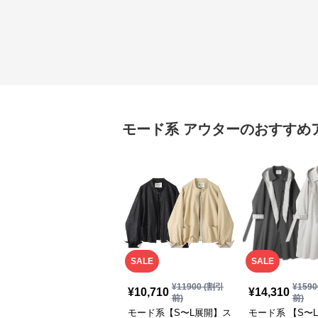
モード系
アウター
のおすすめ
SALE
SALE
¥
11900
(割引
¥
1590
¥
10,710
¥
14,310
前)
前)
モード系【S〜L展開】ス
モード系 【S〜