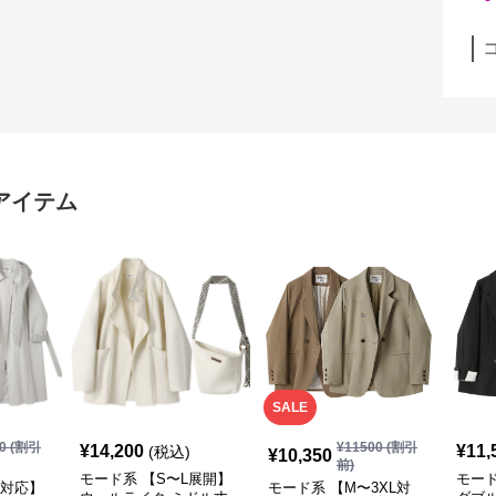
アイテム
SALE
0
(割引
¥
11500
(割引
¥
14,200
¥
11,
(税込)
¥
10,350
前)
モード系 【S〜L展開】
モード
L対応】
モード系 【M〜3XL対