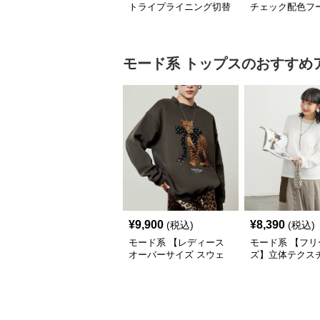
トライプライニング切替
チェック配色フ
エコレザーノーカラージ
ロングコート
ップブルゾン
モード系
トップス
のおすすめ
¥
9,900
¥
8,390
(税込)
(税込)
モード系 【レディース
モード系 【フリ
オーバーサイズ スウェ
ズ】立体テクス
ット】レオパードプリン
クルーネックロ
ト裏毛トップス 秋冬ゆ
ーブトップス
ったりモード