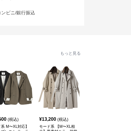
コンビニ/銀行振込
もっと見る
500
¥
13,200
¥
11,270
(税込)
(税込)
(税込)
系 M〜XL対応】
モード系 【M〜XL相
モード系 ゆったりオー