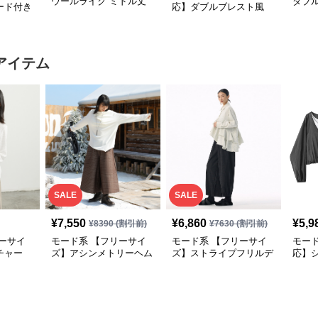
ウールライク ミドル丈
ダブ
ード付き
応】ダブルブレスト風
ダブルアウター＋ショル
ード
テーラードアウター
ダーバッグセット
（ブ
アイテム
SALE
SALE
¥
7,550
¥
6,860
¥
5,9
¥
8390
(割引前)
¥
7630
(割引前)
ーサイ
モード系 【フリーサイ
モード系 【フリーサイ
モード
チャー
ズ】アシンメトリーヘム
ズ】ストライプフリルデ
応】
ングスリ
デザインロングトップス
ザイン シャツトップス
ドッキ
（ブラック／ホワイト）
プス