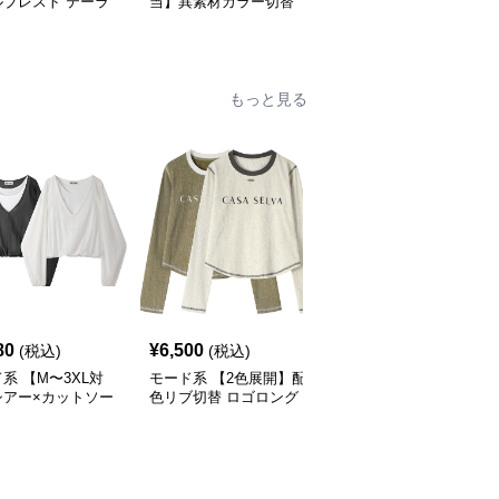
ルブレスト テーラ
当】異素材カラー切替
バーサイズダブルブレス
ライトジャケット
襟付きトレンチ風ロング
トロングコート
ラック／カーキ）
アウター
もっと見る
80
¥
6,500
¥
8,390
(税込)
(税込)
(税込)
系 【M〜3XL対
モード系 【2色展開】配
モード系 【S・M展開】
シアー×カットソー
色リブ切替 ロゴロング
リブ切替スカーフデザイ
ング Vネックトッ
スリーブTシャツ
ン デニムシャツトップ
ス