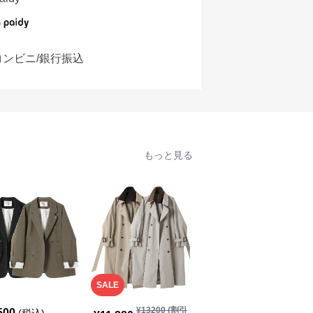
コンビニ/銀行振込
もっと見る
SALE
¥
13200
(割引
500
¥
11,270