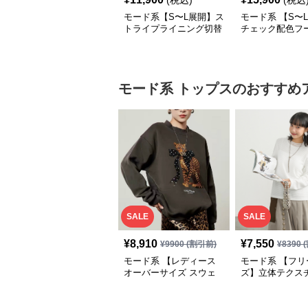
(税込)
(税込
モード系【S〜L展開】ス
モード系 【S〜
トライプライニング切替
チェック配色フ
エコレザーノーカラージ
ロングコート
ップブルゾン
モード系
トップス
のおすすめ
SALE
SALE
¥
8,910
¥
7,550
¥
9900
(割引前)
¥
8390
(
モード系 【レディース
モード系 【フリ
オーバーサイズ スウェ
ズ】立体テクス
ット】レオパードプリン
クルーネックロ
ト裏毛トップス 秋冬ゆ
ーブトップス
ったりモード