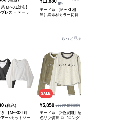
(税込)
(税込)
¥
11,880
前)
系 M〜XL対応】
モード系 ゆったりオー
モード系 【M〜XL相
ルブレスト テーラ
バーサイズダブルブレス
当】異素材カラー切替
ライトジャケット
トロングコート
襟付きトレンチ風ロング
ラック／カーキ）
アウター
もっと見る
SALE
80
¥
5,850
¥
8,390
(税込)
(税込)
¥
6500
(割引前)
系 【M〜3XL対
モード系 【2色展開】配
モード系 【S・M展開】
シアー×カットソー
色リブ切替 ロゴロング
リブ切替スカーフデザイ
ング Vネックトッ
スリーブTシャツ
ン デニムシャツトップ
ス