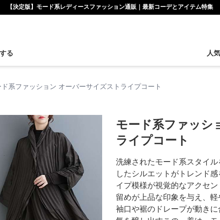
【決定版】モード系レディースファッション通販｜最新コーデとアイテム特集
する
人
ード系ファッション オーバーサイズストライプコート
モード系ファッシ
ライプコート
洗練されたモード系スタイル
したシルエットがトレンド感
イプ模様が視覚的なアクセン
留めが上品な印象を与え、軽
袖口や裾のドレープが動きに