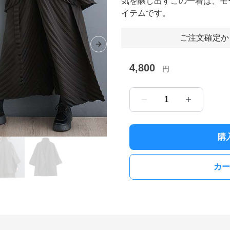
気を醸し出すこの一着は、モ
イテムです。
ご注文確定か
Next slide
4,800
円
1
購
カー