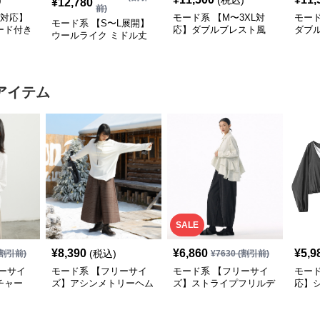
)
(税込)
¥
12,780
前)
L対応】
モード系 【M〜3XL対
モード
モード系 【S〜L展開】
ード付き
応】ダブルブレスト風
ダブ
ウールライク ミドル丈
テーラードアウター
ード
ダブルアウター＋ショル
（ブ
ダーバッグセット
アイテム
SALE
¥
8,390
¥
6,860
¥
5,9
(税込)
割引前)
¥
7630
(割引前)
ーサイ
モード系 【フリーサイ
モード系 【フリーサイ
モード
チャー
ズ】アシンメトリーヘム
ズ】ストライプフリルデ
応】
ングスリ
デザインロングトップス
ザイン シャツトップス
ドッキ
（ブラック／ホワイト）
プス