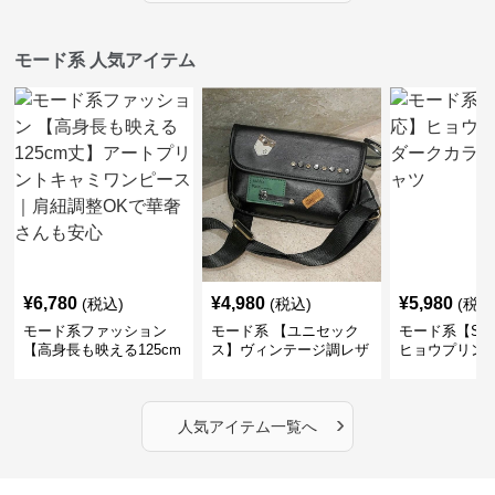
モード系 人気アイテム
¥
6,780
¥
4,980
¥
5,980
(税込)
(税込)
(税込
モード系ファッション
モード系 【ユニセック
モード系【S〜
【高身長も映える125cm
ス】ヴィンテージ調レザ
ヒョウプリント
丈】アートプリントキャ
ーショルダーバッグ｜斜
カラー半袖T
ミワンピース｜肩紐調整
めがけメッセンジャー
OKで華奢さんも安心
›
人気アイテム一覧へ