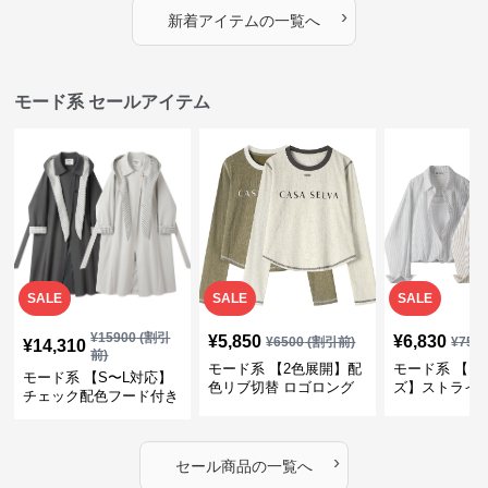
プス
カバー・大人モード
ー・大人モー
›
新着アイテムの一覧へ
モード系 セールアイテム
SALE
SALE
SALE
¥
15900
(割引
¥
5,850
¥
6,830
¥
6500
(割引前)
¥
759
¥
14,310
前)
モード系 【2色展開】配
モード系 【フ
モード系 【S〜L対応】
色リブ切替 ロゴロング
ズ】ストライ
チェック配色フード付き
スリーブTシャツ
インナー風ド
ロングコート
ショートトッ
›
セール商品の一覧へ