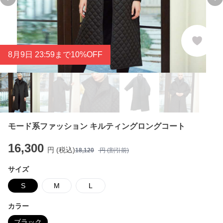
Previous slide
Ne
8
月
9
日 23:59まで10%OFF
モード系ファッション キルティングロングコート
16,300
円 (税込)
18,120
円 (割引前)
サイズ
S
M
L
カラー
ブラック