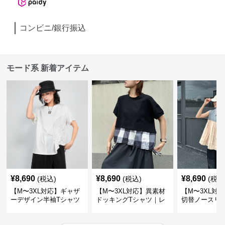
コンビニ/銀行振込
モード系 新着アイテム
¥
8,690
¥
8,690
¥
8,690
(税込)
(税込)
(税込
【M〜3XL対応】ギャザ
【M〜3XL対応】異素材
【M〜3XL対
ーデザイン半袖Tシャツ
ドッキングTシャツ｜レ
切替ノースリ
｜シャーリング・アシメ
イヤード風チェックトッ
ス｜Aライン
デザイン・ゆったりトッ
プス・裾ドロスト・体型
素材プリーツ