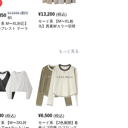
SALE
¥
11500
(割引
¥
11270
(割引
¥
13,200
(税込)
350
¥
10,140
前)
前)
モード系 【M〜XL相
系 M〜XL対応】
モード系 ゆったりオー
当】異素材カラー切替
ルブレスト テーラ
バーサイズダブルブレス
襟付きトレンチ風ロング
ライトジャケット
トロングコート
アウター
ラック／カーキ）
もっと見る
SALE
80
¥
6,500
¥
7,550
(税込)
(税込)
¥
8390
(割引前)
系 【M〜3XL対
モード系 【2色展開】配
モード系 【S・M展開】
シアー×カットソー
色リブ切替 ロゴロング
リブ切替スカーフデザイ