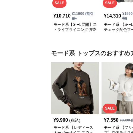
SALE
SALE
¥
11900
(割引
¥
1590
¥
10,710
¥
14,310
前)
前)
モード系【S〜L展開】ス
モード系 【S〜
トライプライニング切替
チェック配色フ
エコレザーノーカラージ
ロングコート
ップブルゾン
モード系
トップス
のおすすめ
SALE
¥
9,900
¥
7,550
(税込)
¥
8390
(
モード系 【レディース
モード系 【フリ
オーバーサイズ スウェ
ズ】立体テクス