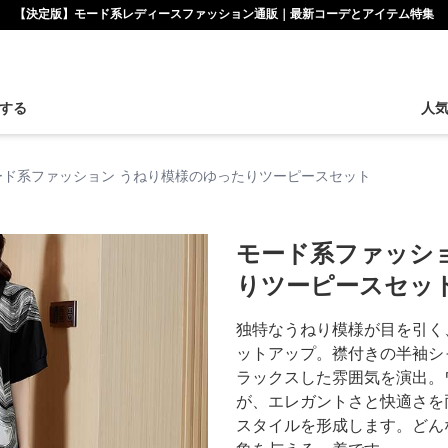
【決定版】モード系レディースファッション通販｜最新コーデとアイテム特集
する
人
ード系ファッション うねり模様のゆったりツーピースセット
モード系ファッシ
りツーピースセッ
独特なうねり模様が目を引く
ットアップ。襟付きの半袖シ
ラックスした雰囲気を演出。
が、エレガントさと快適さを
スタイルを形成します。どん