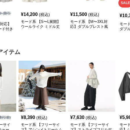
SALE
0
(割引
¥
14,200
¥
11,500
(税込)
(税込)
¥
10,
モード系 【S〜L展開】
モード系 【M〜3XL対
L対応】
モード
ウールライク ミドル丈
応】ダブルブレスト風
ード付き
ダブ
ダブルアウター＋ショル
テーラードアウター
ード
ダーバッグセット
（ブ
アイテム
¥
8,390
¥
7,630
¥
5,9
(税込)
(税込)
割引前)
ーサイ
モード系 【フリーサイ
モード系 【フリーサイ
モード
チャー
ズ】アシンメトリーヘム
ズ】ストライプフリルデ
応】