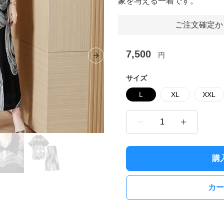
象を与える一着です。
ご注文確定か
7,500
円
Next slide
サイズ
L
XL
XXL
1
購
カー