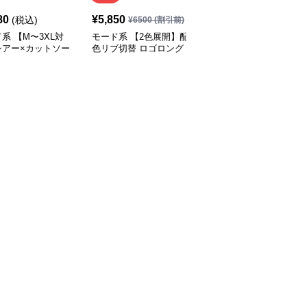
80
¥
5,850
¥
8,390
(税込)
(税込)
¥
6500
(割引前)
系 【M〜3XL対
モード系 【2色展開】配
モード系 【S・M展開】
シアー×カットソー
色リブ切替 ロゴロング
リブ切替スカーフデザイ
ング Vネックトッ
スリーブTシャツ
ン デニムシャツトップ
ス