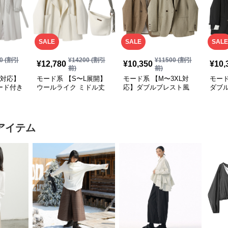
SALE
SALE
SALE
0
(割引
¥
14200
(割引
¥
11500
(割引
¥
12,780
¥
10,350
¥
10,
前)
前)
L対応】
モード系 【S〜L展開】
モード系 【M〜3XL対
モード
ード付き
ウールライク ミドル丈
応】ダブルブレスト風
ダブ
ダブルアウター＋ショル
テーラードアウター
ード
ダーバッグセット
（ブ
アイテム