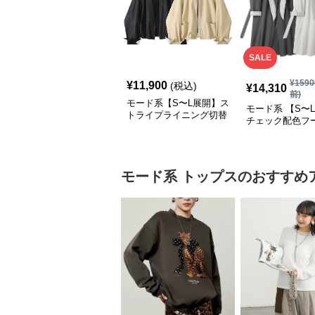
SALE
¥
1590
¥
11,900
(税込)
¥
14,310
前)
モード系【S〜L展開】ス
モード系 【S〜
トライプライニング切替
チェック配色フ
エコレザーノーカラージ
ロングコート
ップブルゾン
モード系
トップス
のおすすめ