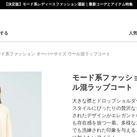
【決定版】モード系レディースファッション通販｜最新コーデとアイテム特集
する
人
ード系ファッション オーバーサイズ ウール混ラップコート
モード系ファッショ
ル混ラップコート
大きな襟とドロップショルダ
スタイルにぴったりの贅沢な
されたデザインがエレガント
も存在感を放つ一着。多様な
でも洗練された印象を与える