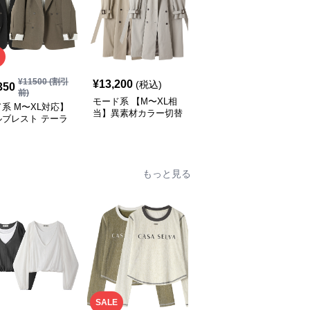
¥
11500
(割引
¥
13,200
¥
11,270
(税込)
(税込)
350
前)
モード系 【M〜XL相
モード系 ゆったりオー
系 M〜XL対応】
当】異素材カラー切替
バーサイズダブルブレス
ルブレスト テーラ
襟付きトレンチ風ロング
トロングコート
ライトジャケット
アウター
ラック／カーキ）
もっと見る
SALE