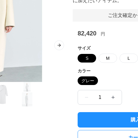
に加えたいアイテム。
ご注文確定か
82,420
円
Next slide
サイズ
S
M
L
カラー
グレー
1
購
カー