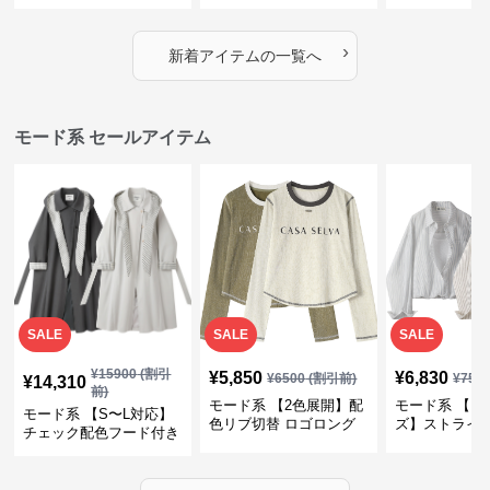
デザイン・ゆったりトッ
プス・裾ドロスト・体型
素材プリーツ
プス
カバー・大人モード
ー・大人モー
›
新着アイテムの一覧へ
モード系 セールアイテム
SALE
SALE
SALE
¥
15900
(割引
¥
5,850
¥
6,830
¥
6500
(割引前)
¥
759
¥
14,310
前)
モード系 【2色展開】配
モード系 【フ
モード系 【S〜L対応】
色リブ切替 ロゴロング
ズ】ストライ
チェック配色フード付き
スリーブTシャツ
インナー風ド
ロングコート
ショートトッ