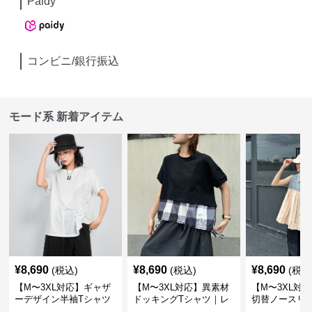
Paidy
コンビニ/銀行振込
モード系 新着アイテム
¥
8,690
¥
8,690
¥
8,690
(税込)
(税込)
(税込
【M〜3XL対応】ギャザ
【M〜3XL対応】異素材
【M〜3XL対
ーデザイン半袖Tシャツ
ドッキングTシャツ｜レ
切替ノースリ
｜シャーリング・アシメ
イヤード風チェックトッ
ス｜Aライン