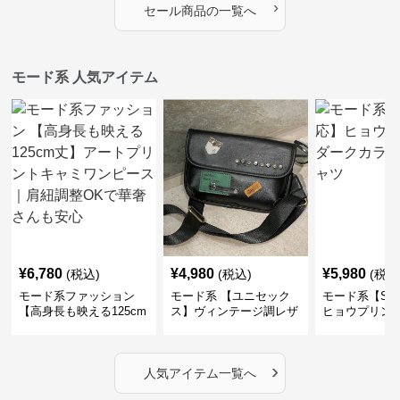
›
セール商品の一覧へ
モード系 人気アイテム
¥
6,780
¥
4,980
¥
5,980
(税込)
(税込)
(税込
モード系ファッション
モード系 【ユニセック
モード系【S〜
【高身長も映える125cm
ス】ヴィンテージ調レザ
ヒョウプリント
丈】アートプリントキャ
ーショルダーバッグ｜斜
カラー半袖T
ミワンピース｜肩紐調整
めがけメッセンジャー
OKで華奢さんも安心
›
人気アイテム一覧へ