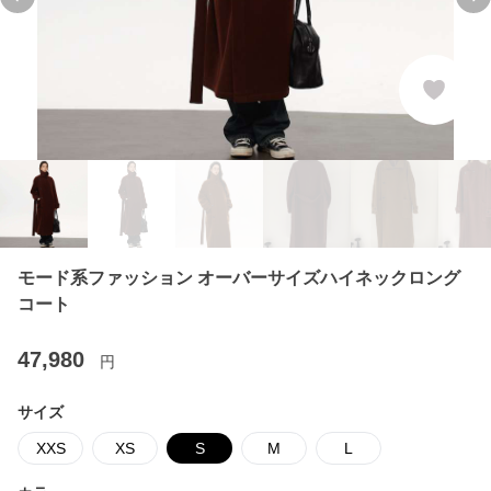
Previous slide
Ne
モード系ファッション オーバーサイズハイネックロング
コート
47,980
円
サイズ
XXS
XS
S
M
L