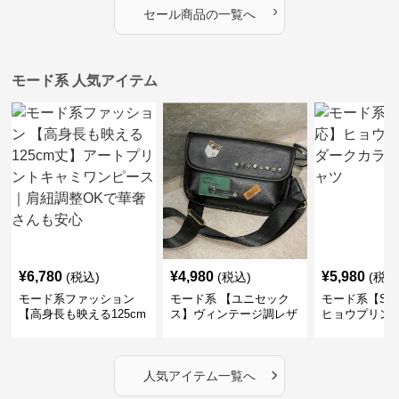
›
セール商品の一覧へ
モード系 人気アイテム
¥
6,780
¥
4,980
¥
5,980
(税込)
(税込)
(税込
モード系ファッション
モード系 【ユニセック
モード系【S〜
【高身長も映える125cm
ス】ヴィンテージ調レザ
ヒョウプリント
丈】アートプリントキャ
ーショルダーバッグ｜斜
カラー半袖T
ミワンピース｜肩紐調整
めがけメッセンジャー
OKで華奢さんも安心
›
人気アイテム一覧へ