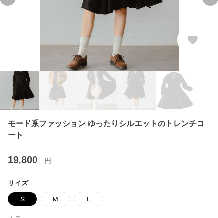
Previous slide
Ne
モード系ファッション ゆったりシルエットのトレンチコ
ート
19,800
円
サイズ
S
M
L