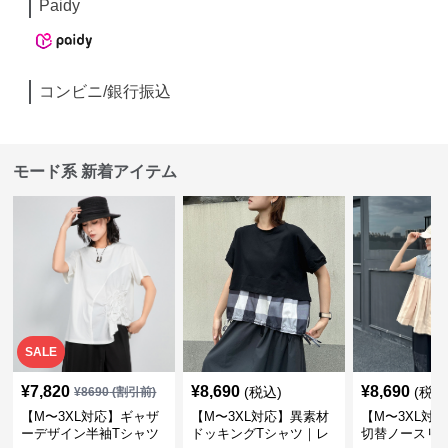
Paidy
コンビニ/銀行振込
モード系 新着アイテム
SALE
¥
7,820
¥
8,690
¥
8,690
(税込)
(税込
¥
8690
(割引前)
【M〜3XL対応】ギャザ
【M〜3XL対応】異素材
【M〜3XL対
ーデザイン半袖Tシャツ
ドッキングTシャツ｜レ
切替ノースリ