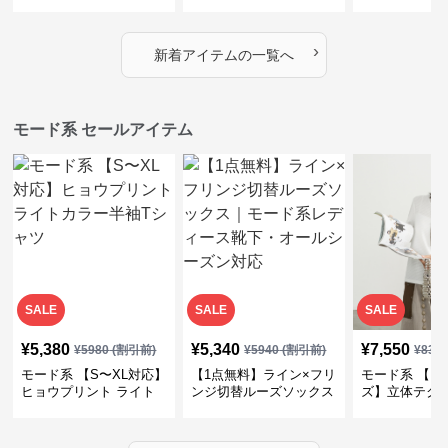
｜シャーリング・アシメ
イヤード風チェックトッ
ス｜Aライン
デザイン・ゆったりトッ
プス・裾ドロスト・体型
素材プリーツ
プス
カバー・大人モード
ー・大人モー
›
新着アイテムの一覧へ
モード系 セールアイテム
SALE
SALE
SALE
¥
5,380
¥
5,340
¥
7,550
¥
5980
(割引前)
¥
5940
(割引前)
¥
839
モード系 【S〜XL対応】
【1点無料】ライン×フリ
モード系 【フ
ヒョウプリント ライト
ンジ切替ルーズソックス
ズ】立体テク
カラー半袖Tシャツ
｜モード系レディース靴
クルーネック
下・オールシーズン対応
ーブトップス