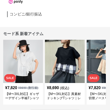
コンビニ/銀行振込
モード系 新着アイテム
SALE
SALE
¥
7,820
¥
8,690
¥
7,820
(税込)
¥
8690
(割引前)
¥
869
【M〜3XL対応】ギャザ
【M〜3XL対応】異素材
【M〜3XL対
ーデザイン半袖Tシャツ
ドッキングTシャツ｜レ
切替ノースリ
｜シャーリング・アシメ
イヤード風チェックトッ
ス｜Aライン
デザイン・ゆったりトッ
プス・裾ドロスト・体型
素材プリーツ