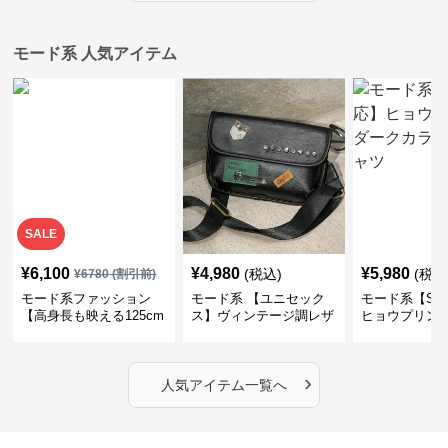
モード系 人気アイテム
SALE
¥
6,100
¥
4,980
¥
5,980
(税込)
(税込
¥
6780
(割引前)
モード系ファッション
モード系 【ユニセック
モード系【S〜
【高身長も映える125cm
ス】ヴィンテージ調レザ
ヒョウプリント
丈】アートプリントキャ
ーショルダーバッグ｜斜
カラー半袖T
ミワンピース｜肩紐調整
めがけメッセンジャー
OKで華奢さんも安心
›
人気アイテム一覧へ