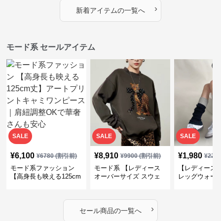
プス
カバー・大人モード
ー・大人モー
›
新着アイテムの一覧へ
モード系 セールアイテム
SALE
SALE
SALE
¥
6,100
¥
8,910
¥
1,980
¥
6780
(割引前)
¥
9900
(割引前)
¥
220
モード系ファッション
モード系 【レディース
【レディース
【高身長も映える125cm
オーバーサイズ スウェ
レッグウォー
丈】アートプリントキャ
ット】レオパードプリン
ス｜韓国スト
ミワンピース｜肩紐調整
ト裏毛トップス 秋冬ゆ
ーズ靴下
OKで華奢さんも安心
ったりモード
›
セール商品の一覧へ