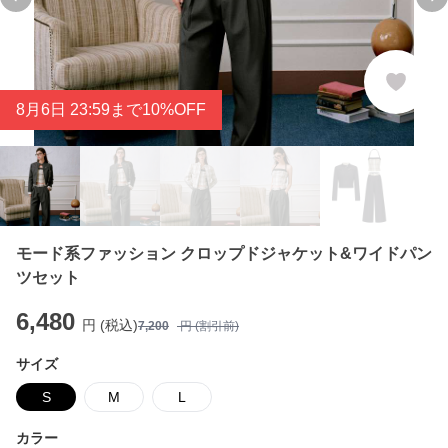
Previous slide
Ne
8
月
6
日 23:59まで10%OFF
モード系ファッション クロップドジャケット&ワイドパン
ツセット
6,480
円 (税込)
7,200
円 (割引前)
サイズ
S
M
L
カラー