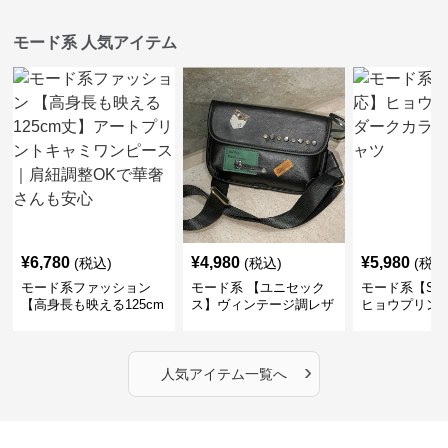
モード系 人気アイテム
¥
6,780
¥
4,980
¥
5,980
(税込)
(税込)
(税込
モード系ファッション
モード系 【ユニセック
モード系【S〜
【高身長も映える125cm
ス】ヴィンテージ調レザ
ヒョウプリント
丈】アートプリントキャ
ーショルダーバッグ｜斜
カラー半袖T
ミワンピース｜肩紐調整
めがけメッセンジャー
OKで華奢さんも安心
›
人気アイテム一覧へ