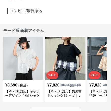
コンビニ/銀行振込
モード系 新着アイテム
SALE
SALE
¥
8,690
¥
7,820
¥
7,820
(税込)
¥
8690
(割引前)
¥
869
【M〜3XL対応】ギャザ
【M〜3XL対応】異素材
【M〜3XL対
ーデザイン半袖Tシャツ
ドッキングTシャツ｜レ
切替ノースリ
｜シャーリング・アシメ
イヤード風チェックトッ
ス｜Aライン
デザイン・ゆったりトッ
プス・裾ドロスト・体型
素材プリーツ
プス
カバー・大人モード
ー・大人モー