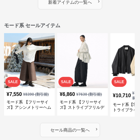
›
新着アイテムの一覧へ
モード系 セールアイテム
SALE
SALE
SALE
¥
11
¥
7,550
¥
6,860
¥
8390
(割引前)
¥
7630
(割引前)
¥
10,710
前)
モード系 【フリーサイ
モード系 【フリーサイ
モード系【S〜
ズ】アシンメトリーヘム
ズ】ストライプフリルデ
トライプライ
デザインロングトップス
ザイン シャツトップス
エコレザーノ
（ブラック／ホワイト）
ップブルゾン
›
セール商品の一覧へ