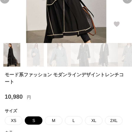
Previous slide
Ne
モード系ファッション モダンラインデザイントレンチコ
ート
10,980
円
サイズ
XS
S
M
L
XL
2XL