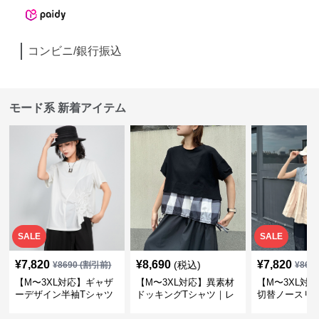
コンビニ/銀行振込
モード系 新着アイテム
SALE
SALE
¥
7,820
¥
8,690
¥
7,820
(税込)
¥
8690
(割引前)
¥
869
【M〜3XL対応】ギャザ
【M〜3XL対応】異素材
【M〜3XL対
ーデザイン半袖Tシャツ
ドッキングTシャツ｜レ
切替ノースリ
｜シャーリング・アシメ
イヤード風チェックトッ
ス｜Aライン
デザイン・ゆったりトッ
プス・裾ドロスト・体型
素材プリーツ