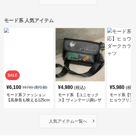
モード系 人気アイテム
SALE
¥
6,100
¥
4,980
¥
5,980
(税込)
(税込
¥
6780
(割引前)
モード系ファッション
モード系 【ユニセック
モード系【S〜
【高身長も映える125cm
ス】ヴィンテージ調レザ
ヒョウプリント
丈】アートプリントキャ
ーショルダーバッグ｜斜
カラー半袖T
ミワンピース｜肩紐調整
めがけメッセンジャー
OKで華奢さんも安心
›
人気アイテム一覧へ