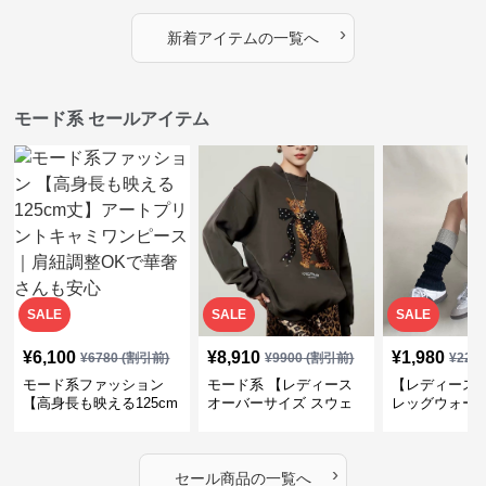
プス
カバー・大人モード
ー・大人モー
›
新着アイテムの一覧へ
モード系 セールアイテム
SALE
SALE
SALE
¥
6,100
¥
8,910
¥
1,980
¥
6780
(割引前)
¥
9900
(割引前)
¥
220
モード系ファッション
モード系 【レディース
【レディース
【高身長も映える125cm
オーバーサイズ スウェ
レッグウォー
丈】アートプリントキャ
ット】レオパードプリン
ス｜韓国スト
ミワンピース｜肩紐調整
ト裏毛トップス 秋冬ゆ
ーズ靴下
OKで華奢さんも安心
ったりモード
›
セール商品の一覧へ