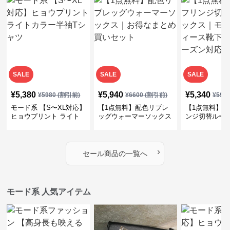
SALE
SALE
SALE
¥
5,380
¥
5,940
¥
5,340
¥
5980
(割引前)
¥
6600
(割引前)
¥
594
モード系 【S〜XL対応】
【1点無料】配色リブレ
【1点無料】ラ
ヒョウプリント ライト
ッグウォーマーソックス
ンジ切替ルー
カラー半袖Tシャツ
｜お得なまとめ買いセッ
｜モード系レ
ト
下・オールシ
›
セール商品の一覧へ
モード系 人気アイテム