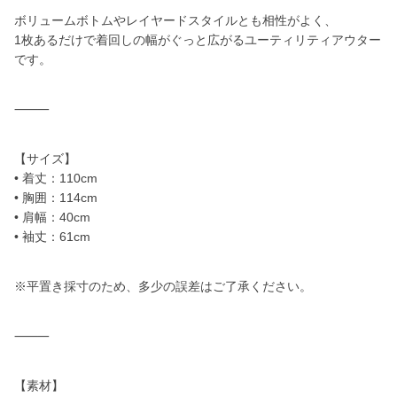
ボリュームボトムやレイヤードスタイルとも相性がよく、
1枚あるだけで着回しの幅がぐっと広がるユーティリティアウター
です。
⸻
【サイズ】
• 着丈：110cm
• 胸囲：114cm
• 肩幅：40cm
• 袖丈：61cm
※平置き採寸のため、多少の誤差はご了承ください。
⸻
【素材】