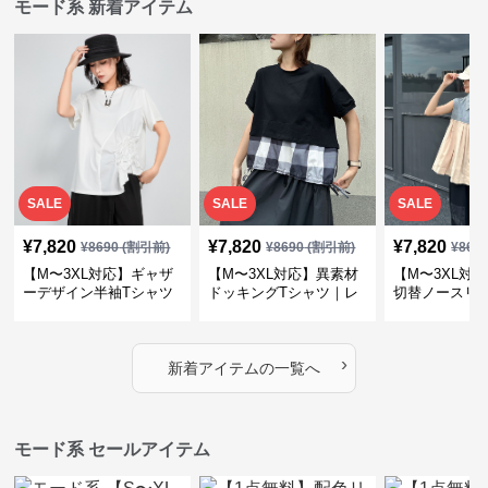
モード系 新着アイテム
SALE
SALE
SALE
¥
7,820
¥
7,820
¥
7,820
¥
8690
(割引前)
¥
8690
(割引前)
¥
869
【M〜3XL対応】ギャザ
【M〜3XL対応】異素材
【M〜3XL対
ーデザイン半袖Tシャツ
ドッキングTシャツ｜レ
切替ノースリ
｜シャーリング・アシメ
イヤード風チェックトッ
ス｜Aライン
デザイン・ゆったりトッ
プス・裾ドロスト・体型
素材プリーツ
プス
カバー・大人モード
ー・大人モー
›
新着アイテムの一覧へ
モード系 セールアイテム