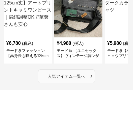
¥
6,780
¥
4,980
¥
5,980
(税込)
(税込)
(税込
モード系ファッション
モード系 【ユニセック
モード系【S〜
【高身長も映える125cm
ス】ヴィンテージ調レザ
ヒョウプリント
丈】アートプリントキャ
ーショルダーバッグ｜斜
カラー半袖T
ミワンピース｜肩紐調整
めがけメッセンジャー
OKで華奢さんも安心
›
人気アイテム一覧へ