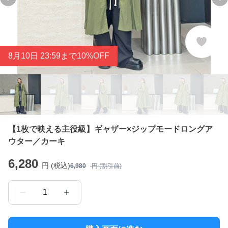
Previous slide
Ne
8
月
10
日 23:59まで10%OFF
【1枚で映える主役級】ギャザー×ジップモードロングア
ウター／カーキ
6,280
円 (税込)
6,980
円 (割引前)
1