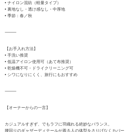
• ナイロン混紡（軽量タイプ）
• 裏地なし・透け感なし・中厚地
• 季節：春／秋
⸻
【お手入れ方法】
• 手洗い推奨
• 低温アイロン使用可（あて布推奨）
• 乾燥機不可・ドライクリーニング可
• シワになりにくく、旅行にもおすすめ
⸻
【オーナーからの一言】
カジュアルすぎず、でもラフに羽織れる絶妙なバランス。
腰回りのギャザーディテールが着る人の体型をさりげなくカバー