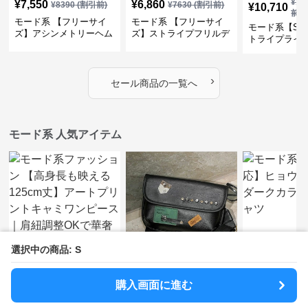
¥
11
¥
7,550
¥
6,860
¥
8390
(割引前)
¥
7630
(割引前)
¥
10,710
前)
モード系 【フリーサイ
モード系 【フリーサイ
モード系【S〜
ズ】アシンメトリーヘム
ズ】ストライプフリルデ
トライプライ
デザインロングトップス
ザイン シャツトップス
エコレザーノ
（ブラック／ホワイト）
ップブルゾン
›
セール商品の一覧へ
モード系 人気アイテム
選択中の商品: S
購入画面に進む
¥
6,780
¥
4,980
¥
5,980
(税込)
(税込)
(税込
モード系ファッション
モード系 【ユニセック
モード系【S〜