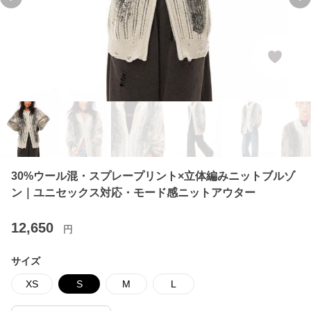
Previous slide
Ne
30%ウール混・スプレープリント×立体編みニットブルゾ
ン｜ユニセックス対応・モード感ニットアウター
12,650
円
サイズ
XS
S
M
L