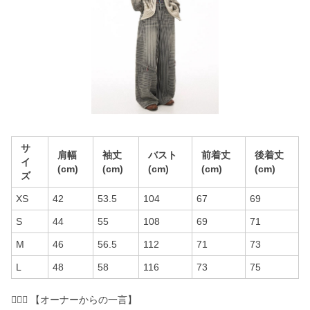
サ
肩幅
袖丈
バスト
前着丈
後着丈
イ
(cm)
(cm)
(cm)
(cm)
(cm)
ズ
XS
42
53.5
104
67
69
S
44
55
108
69
71
M
46
56.5
112
71
73
L
48
58
116
73
75
💁🏽‍♀️ 【オーナーからの一言】