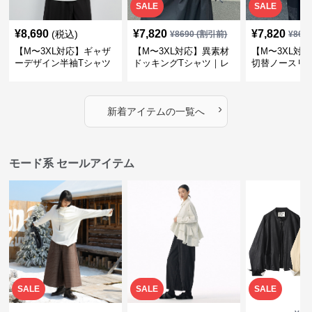
SALE
SALE
¥
8,690
¥
7,820
¥
7,820
(税込)
¥
8690
(割引前)
¥
869
【M〜3XL対応】ギャザ
【M〜3XL対応】異素材
【M〜3XL対
ーデザイン半袖Tシャツ
ドッキングTシャツ｜レ
切替ノースリ
｜シャーリング・アシメ
イヤード風チェックトッ
ス｜Aライン
デザイン・ゆったりトッ
プス・裾ドロスト・体型
素材プリーツ
プス
カバー・大人モード
ー・大人モー
›
新着アイテムの一覧へ
モード系 セールアイテム
SALE
SALE
SALE