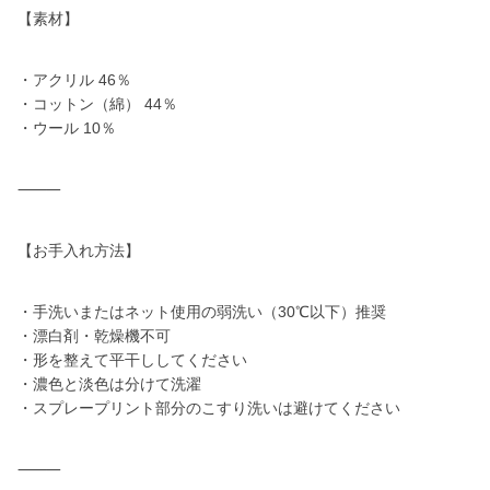
【素材】
・アクリル 46％
・コットン（綿） 44％
・ウール 10％
⸻
【お手入れ方法】
・手洗いまたはネット使用の弱洗い（30℃以下）推奨
・漂白剤・乾燥機不可
・形を整えて平干ししてください
・濃色と淡色は分けて洗濯
・スプレープリント部分のこすり洗いは避けてください
⸻