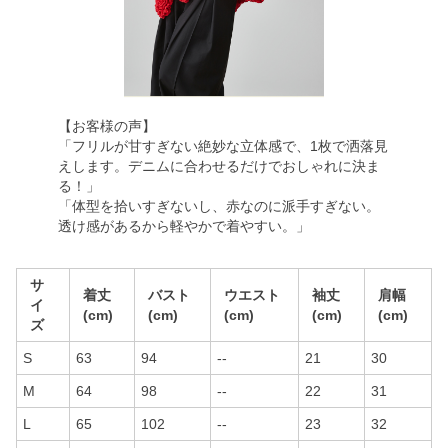
【お客様の声】
「フリルが甘すぎない絶妙な立体感で、1枚で洒落見
えします。デニムに合わせるだけでおしゃれに決ま
る！」
「体型を拾いすぎないし、赤なのに派手すぎない。
透け感があるから軽やかで着やすい。」
サ
着丈
バスト
ウエスト
袖丈
肩幅
イ
(cm)
(cm)
(cm)
(cm)
(cm)
ズ
S
63
94
--
21
30
M
64
98
--
22
31
L
65
102
--
23
32