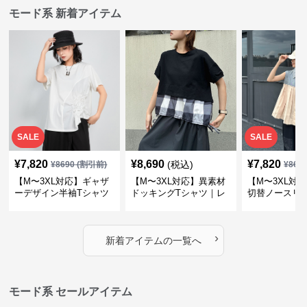
モード系 新着アイテム
SALE
SALE
¥
7,820
¥
8,690
¥
7,820
(税込)
¥
8690
(割引前)
¥
869
【M〜3XL対応】ギャザ
【M〜3XL対応】異素材
【M〜3XL対
ーデザイン半袖Tシャツ
ドッキングTシャツ｜レ
切替ノースリ
｜シャーリング・アシメ
イヤード風チェックトッ
ス｜Aライン
デザイン・ゆったりトッ
プス・裾ドロスト・体型
素材プリーツ
プス
カバー・大人モード
ー・大人モー
›
新着アイテムの一覧へ
モード系 セールアイテム