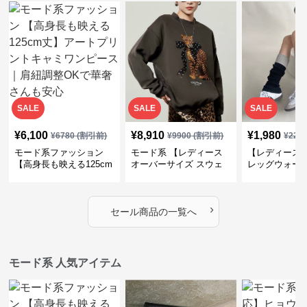
SALE
SALE
SALE
¥
6,100
¥
8,910
¥
1,980
¥
6780
(割引前)
¥
9900
(割引前)
¥
220
モード系ファッション
モード系 【レディース
【レディース
【高身長も映える125cm
オーバーサイズ スウェ
レッグウォー
丈】アートプリントキャ
ット】レオパードプリン
ス｜韓国スト
ミワンピース｜肩紐調整
ト裏毛トップス 秋冬ゆ
ーズ靴下
OKで華奢さんも安心
ったりモード
›
セール商品の一覧へ
モード系 人気アイテム