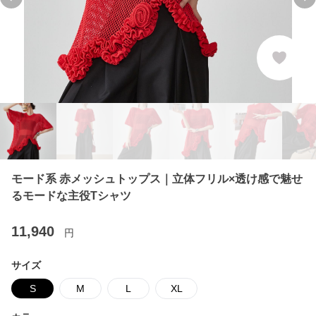
Previous slide
Ne
モード系 赤メッシュトップス｜立体フリル×透け感で魅せ
るモードな主役Tシャツ
11,940
円
サイズ
S
M
L
XL