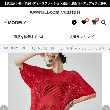
【決定版】モード系レディースファッション通販｜最新コーデとアイテム特集
8,000円以上のご購入で送料無料
0
0
商品を検索する
人気ランキング
MODELY TOP
›
Tシャツの一覧
›
モード系 赤メッシュトップス｜