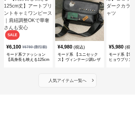
SALE
¥
6,100
¥
4,980
¥
5,980
(税込)
(税込
¥
6780
(割引前)
モード系ファッション
モード系 【ユニセック
モード系【S〜
【高身長も映える125cm
ス】ヴィンテージ調レザ
ヒョウプリント
丈】アートプリントキャ
ーショルダーバッグ｜斜
カラー半袖T
ミワンピース｜肩紐調整
めがけメッセンジャー
OKで華奢さんも安心
›
人気アイテム一覧へ