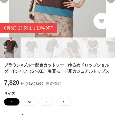
Previous slide
Ne
8
月
6
日 23:59まで10%OFF
ブラウン×ブルー配色カットソー｜ゆるめドロップショル
ダーTシャツ（S〜XL）春夏モード系カジュアルトップス
7,820
円 (税込)
8,690
円 (割引前)
サイズ
S
M
L
XL