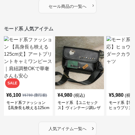
OKで華奢さんも安心
ったりモード
›
セール商品の一覧へ
モード系 人気アイテム
SALE
¥
6,100
¥
4,980
¥
5,980
(税込)
(税込
¥
6780
(割引前)
モード系ファッション
モード系 【ユニセック
モード系【S〜
【高身長も映える125cm
ス】ヴィンテージ調レザ
ヒョウプリント
丈】アートプリントキャ
ーショルダーバッグ｜斜
カラー半袖T
ミワンピース｜肩紐調整
めがけメッセンジャー
OKで華奢さんも安心
›
人気アイテム一覧へ