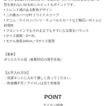
型を拾わないゆるめシルエットもポイントです。
• トレンド感のある配色デザイン
• 二の腕カバーが叶うワイドスリーブ
• デニム・ナイロンパンツ・チュールスカートなど幅広いボトムと
好相性
• フロントインでもそのままでもサマになる着丈バランス
• サイズ展開：S〜XL
• モデル身長166cm／Sサイズ着用
【素材】
ポリエステル混（春夏対応の薄手生地）
【お手入れ方法】
・洗濯ネットに入れて優しく洗ってください。
・乾燥機不可／アイロンは当て布推奨
POINT
アイテム特徴