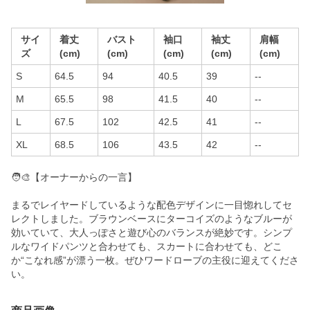
サイ
着丈
バスト
袖口
袖丈
肩幅
ズ
(cm)
(cm)
(cm)
(cm)
(cm)
S
64.5
94
40.5
39
--
M
65.5
98
41.5
40
--
L
67.5
102
42.5
41
--
XL
68.5
106
43.5
42
--
🧑‍🎨【オーナーからの一言】
まるでレイヤードしているような配色デザインに一目惚れしてセ
レクトしました。ブラウンベースにターコイズのようなブルーが
効いていて、大人っぽさと遊び心のバランスが絶妙です。シンプ
ルなワイドパンツと合わせても、スカートに合わせても、どこ
か“こなれ感”が漂う一枚。ぜひワードローブの主役に迎えてくださ
い。