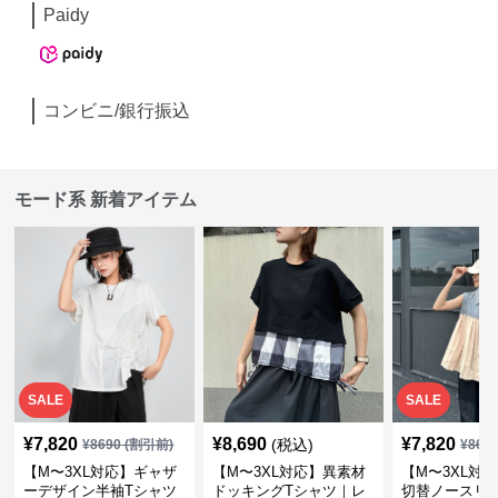
Paidy
コンビニ/銀行振込
モード系 新着アイテム
SALE
SALE
¥
7,820
¥
8,690
¥
7,820
(税込)
¥
8690
(割引前)
¥
869
【M〜3XL対応】ギャザ
【M〜3XL対応】異素材
【M〜3XL対
ーデザイン半袖Tシャツ
ドッキングTシャツ｜レ
切替ノースリ