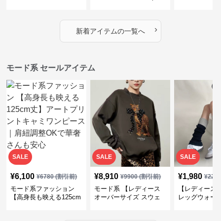
｜シャーリング・アシメ
イヤード風チェックトッ
ス｜Aライン
デザイン・ゆったりトッ
プス・裾ドロスト・体型
素材プリーツ
プス
カバー・大人モード
ー・大人モー
›
新着アイテムの一覧へ
モード系 セールアイテム
SALE
SALE
SALE
¥
6,100
¥
8,910
¥
1,980
¥
6780
(割引前)
¥
9900
(割引前)
¥
220
モード系ファッション
モード系 【レディース
【レディース
【高身長も映える125cm
オーバーサイズ スウェ
レッグウォー
丈】アートプリントキャ
ット】レオパードプリン
ス｜韓国スト
ミワンピース｜肩紐調整
ト裏毛トップス 秋冬ゆ
ーズ靴下