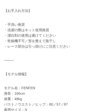
【お手入れ方法】
・手洗い推奨
・洗濯の際はネット使用推奨
・漂白剤の使用は避けてください
・乾燥機不可／形を整えて陰干し
・レース部分は引っ掛けにご注意ください
⸻
【モデル情報】
モデル名：FENFEN
身長：166cm
体重：48kg
バスト／ウエスト／ヒップ：80／57／87
着用サイズ：S