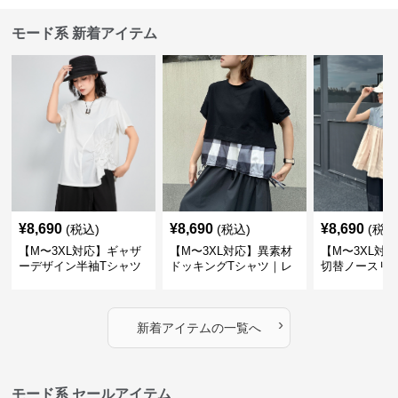
モード系 新着アイテム
¥
8,690
¥
8,690
¥
8,690
(税込)
(税込)
(税込
【M〜3XL対応】ギャザ
【M〜3XL対応】異素材
【M〜3XL対
ーデザイン半袖Tシャツ
ドッキングTシャツ｜レ
切替ノースリ
｜シャーリング・アシメ
イヤード風チェックトッ
ス｜Aライン
デザイン・ゆったりトッ
プス・裾ドロスト・体型
素材プリーツ
プス
カバー・大人モード
ー・大人モー
›
新着アイテムの一覧へ
モード系 セールアイテム