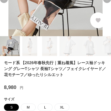
Previous slide
Ne
モード系 【2026年春秋先行｜重ね着風】レース袖ドッキ
ング グレーTシャツ 長袖Tシャツ／フェイクレイヤード／
花モチーフ／ゆったりシルエット
8,980
円
サイズ
S
M
L
XL