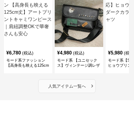
¥
6,780
¥
4,980
¥
5,980
(税込)
(税込)
(税込
モード系ファッション
モード系 【ユニセック
モード系【S〜
【高身長も映える125cm
ス】ヴィンテージ調レザ
ヒョウプリント
丈】アートプリントキャ
ーショルダーバッグ｜斜
カラー半袖T
ミワンピース｜肩紐調整
めがけメッセンジャー
OKで華奢さんも安心
›
人気アイテム一覧へ