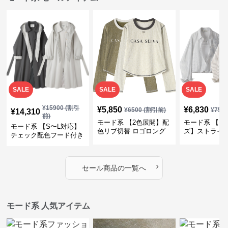
SALE
SALE
SALE
¥
15900
(割引
¥
5,850
¥
6,830
¥
6500
(割引前)
¥
759
¥
14,310
前)
モード系 【2色展開】配
モード系 【フ
モード系 【S〜L対応】
色リブ切替 ロゴロング
ズ】ストライ
チェック配色フード付き
スリーブTシャツ
インナー風ド
ロングコート
ショートトッ
›
セール商品の一覧へ
モード系 人気アイテム