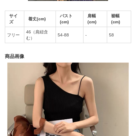
サイ
バスト
肩幅
裾幅
着丈(cm)
ズ
(cm)
(cm)
(cm)
46（肩紐含
フリー
54-88
-
58
む）
商品画像