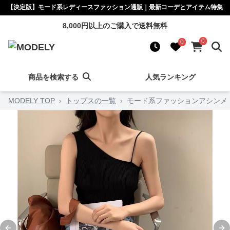
【決定版】モード系レディースファッション通販｜最新コーデとアイテム特集
8,000円以上のご購入で送料無料
0
0
商品を検索する
人気ランキング
MODELY TOP
›
トップスの一覧
›
モード系ファッションアシンメト