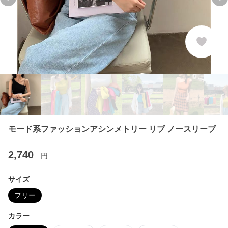
Previous slide
Ne
モード系ファッションアシンメトリー リブ ノースリーブ
2,740
円
サイズ
フリー
カラー