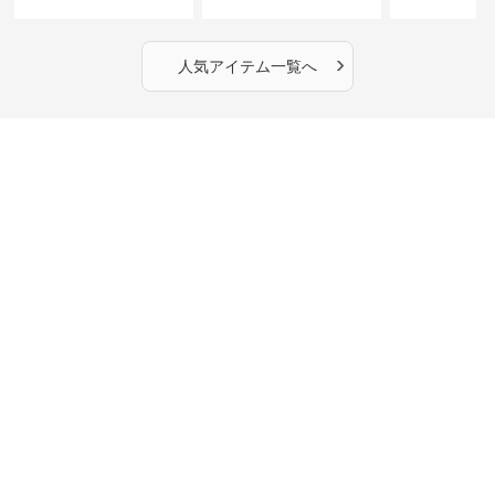
丈】アートプリントキャ
ーショルダーバッグ｜斜
カラー半袖T
ミワンピース｜肩紐調整
めがけメッセンジャー
OKで華奢さんも安心
›
人気アイテム一覧へ