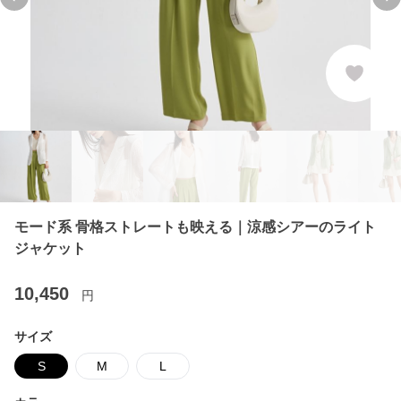
Previous slide
Ne
モード系 骨格ストレートも映える｜涼感シアーのライト
ジャケット
10,450
円
サイズ
S
M
L