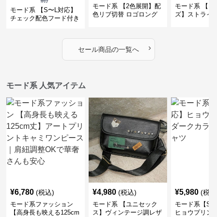
モード系 【2色展開】配
モード系 【フ
モード系 【S〜L対応】
色リブ切替 ロゴロング
ズ】ストライ
チェック配色フード付き
スリーブTシャツ
インナー風ド
ロングコート
ショートトッ
›
セール商品の一覧へ
モード系 人気アイテム
¥
6,780
¥
4,980
¥
5,980
(税込)
(税込)
(税込
モード系ファッション
モード系 【ユニセック
モード系【S〜
【高身長も映える125cm
ス】ヴィンテージ調レザ
ヒョウプリント