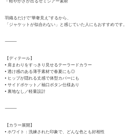
・軽やかさが出るセミシアー素材
羽織るだけで“華奢見え”するから、
「ジャケットが似合わない」と感じていた人にもおすすめです。
⸻
【ディテール】
• 肩まわりをすっきり見せるテーラードカラー
• 透け感のある薄手素材で春夏にも◎
• ヒップが隠れる丈感で体型カバーにも
• サイドポケット／袖口ボタン仕様あり
• 裏地なし／軽量設計
⸻
【カラー展開】
• ホワイト：洗練された印象で、どんな色とも好相性