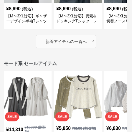
¥
8,690
¥
8,690
¥
8,690
(税込)
(税込)
(税込
【M〜3XL対応】ギャザ
【M〜3XL対応】異素材
【M〜3XL対
ーデザイン半袖Tシャツ
ドッキングTシャツ｜レ
切替ノースリ
｜シャーリング・アシメ
イヤード風チェックトッ
ス｜Aライン
デザイン・ゆったりトッ
プス・裾ドロスト・体型
素材プリーツ
プス
カバー・大人モード
ー・大人モー
›
新着アイテムの一覧へ
モード系 セールアイテム
SALE
SALE
SALE
¥
15900
(割引
¥
5,850
¥
6,830
¥
6500
(割引前)
¥
759
¥
14,310
前)