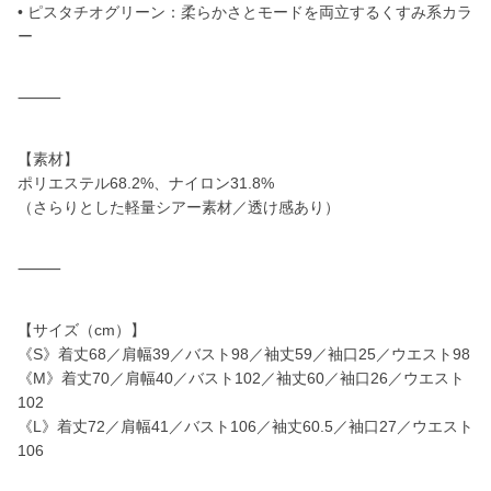
• ピスタチオグリーン：柔らかさとモードを両立するくすみ系カラ
ー
⸻
【素材】
ポリエステル68.2%、ナイロン31.8%
（さらりとした軽量シアー素材／透け感あり）
⸻
【サイズ（cm）】
《S》着丈68／肩幅39／バスト98／袖丈59／袖口25／ウエスト98
《M》着丈70／肩幅40／バスト102／袖丈60／袖口26／ウエスト
102
《L》着丈72／肩幅41／バスト106／袖丈60.5／袖口27／ウエスト
106