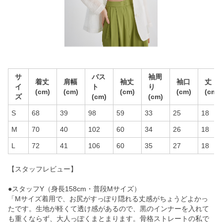
サ
バス
袖周
着丈
肩幅
袖丈
袖口
丈
イ
ト
り
(cm)
(cm)
(cm)
(cm)
(cm)
ズ
(cm)
(cm)
S
68
39
98
59
33
25
18
M
70
40
102
60
34
26
18
L
72
41
106
60
35
27
18
【スタッフレビュー】
●スタッフY（身長158cm・普段Mサイズ）
「Mサイズ着用で、お尻がすっぽり隠れる丈感がちょうどよかっ
たです。生地が軽くて透け感があるので、黒のインナーを入れて
も重くならず、大人っぽくまとまります。骨格ストレートの私で