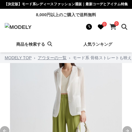
【決定版】モード系レディースファッション通販｜最新コーデとアイテム特集
8,000円以上のご購入で送料無料
0
0
商品を検索する
人気ランキング
MODELY TOP
›
アウターの一覧
›
モード系 骨格ストレートも映