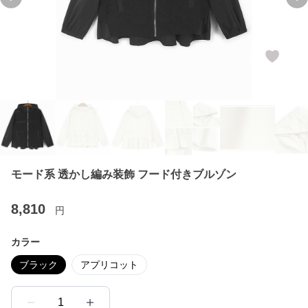
Previous slide
Ne
モード系 透かし編み装飾 フード付きブルゾン
8,810
円
カラー
ブラック
アプリコット
1