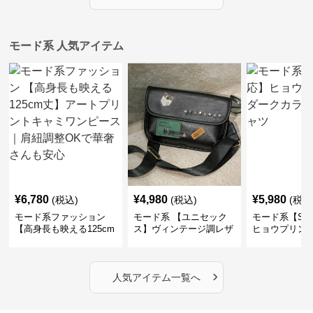
モード系 人気アイテム
¥
6,780
¥
4,980
¥
5,980
(税込)
(税込)
(税込
モード系ファッション
モード系 【ユニセック
モード系【S〜
【高身長も映える125cm
ス】ヴィンテージ調レザ
ヒョウプリント
丈】アートプリントキャ
ーショルダーバッグ｜斜
カラー半袖T
ミワンピース｜肩紐調整
めがけメッセンジャー
OKで華奢さんも安心
›
人気アイテム一覧へ