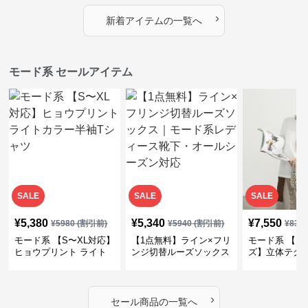
プス
カバー・大人モード
ー・大人モー
›
新着アイテムの一覧へ
モード系 セールアイテム
SALE
SALE
SALE
¥
5,380
¥
5,340
¥
7,550
¥
5980
(割引前)
¥
5940
(割引前)
¥
839
モード系 【S〜XL対応】
【1点無料】ライン×フリ
モード系 【フ
ヒョウプリント ライト
ンジ切替ルーズソックス
ズ】立体テク
カラー半袖Tシャツ
｜モード系レディース靴
クルーネック
下・オールシーズン対応
ーブトップス
›
セール商品の一覧へ