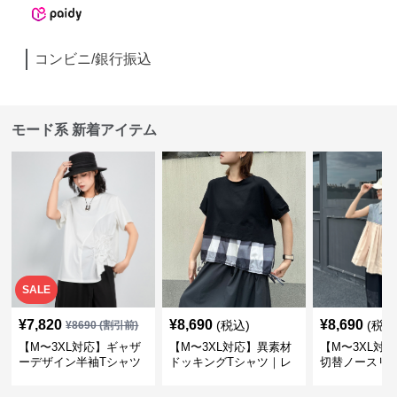
コンビニ/銀行振込
モード系 新着アイテム
SALE
¥
7,820
¥
8,690
¥
8,690
(税込)
(税込
¥
8690
(割引前)
【M〜3XL対応】ギャザ
【M〜3XL対応】異素材
【M〜3XL対
ーデザイン半袖Tシャツ
ドッキングTシャツ｜レ
切替ノースリ
｜シャーリング・アシメ
イヤード風チェックトッ
ス｜Aライン
デザイン・ゆったりトッ
プス・裾ドロスト・体型
素材プリーツ