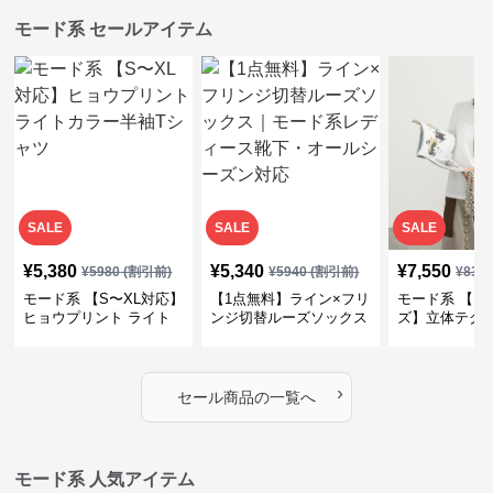
モード系 新着アイテム
SALE
¥
7,820
¥
8,690
¥
8,690
(税込)
(税込
¥
8690
(割引前)
【M〜3XL対応】ギャザ
【M〜3XL対応】異素材
【M〜3XL対
ーデザイン半袖Tシャツ
ドッキングTシャツ｜レ
切替ノースリ
｜シャーリング・アシメ
イヤード風チェックトッ
ス｜Aライン
デザイン・ゆったりトッ
プス・裾ドロスト・体型
素材プリーツ
プス
カバー・大人モード
ー・大人モー
›
新着アイテムの一覧へ