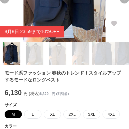
Previous slide
Ne
8
月
8
日 23:59まで10%OFF
モード系ファッション 春秋のトレンド！スタイルアップ
するモードなロングベスト
6,130
円 (税込)
6,820
円 (割引前)
サイズ
M
L
XL
2XL
3XL
4XL
カラー