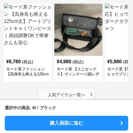
モード系 セールアイテム
SALE
SALE
SALE
¥
5,380
¥
5,340
¥
7,550
¥
5980
(割引前)
¥
5940
(割引前)
¥
839
モード系 【S〜XL対応】
【1点無料】ライン×フリ
モード系 【フ
ヒョウプリント ライト
ンジ切替ルーズソックス
ズ】立体テク
カラー半袖Tシャツ
｜モード系レディース靴
クルーネック
下・オールシーズン対応
ーブトップス
›
セール商品の一覧へ
選択中の商品: M / ブラック
購入画面に進む
モード系 人気アイテム