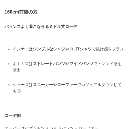
160cm前後の方
バランスよく着こなせるミドル丈コーデ
インナーは
シンプルなシャツ
や
ロゴTシャツ
で抜け感をプラス
ボトムスは
ストレートパンツやワイドパンツ
でトレンド感を
演出
シューズは
スニーカーやローファー
でカジュアルダウンして
も◎
コーデ例
オーバーサイズシャツ + ワイドパンツ + ローファー