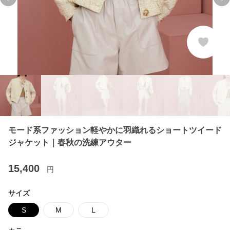
Previous slide
Ne
モード系ファッション軽やかに羽織れるショートツイード
ジャケット｜春秋の洗練アウター
15,400
円
サイズ
S
M
L