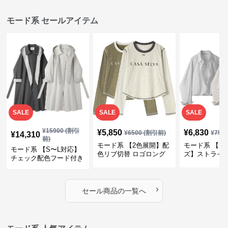
モード系 セールアイテム
SALE
SALE
SALE
¥
15900
(割引
¥
5,850
¥
6,830
¥
6500
(割引前)
¥
759
¥
14,310
前)
モード系 【2色展開】配
モード系 【フ
モード系 【S〜L対応】
色リブ切替 ロゴロング
ズ】ストライ
チェック配色フード付き
スリーブTシャツ
インナー風ド
ロングコート
ショートトッ
›
セール商品の一覧へ