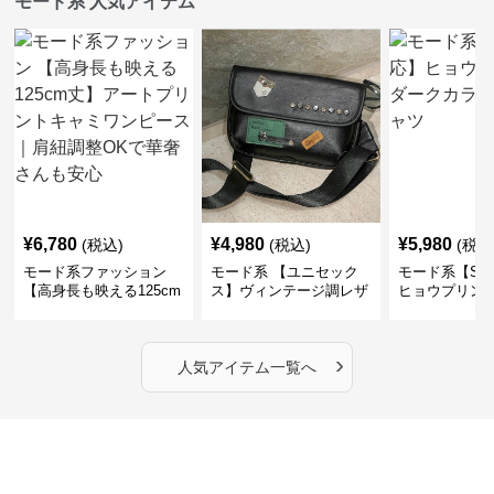
モード系 人気アイテム
¥
6,780
¥
4,980
¥
5,980
(税込)
(税込)
(税込
モード系ファッション
モード系 【ユニセック
モード系【S〜
【高身長も映える125cm
ス】ヴィンテージ調レザ
ヒョウプリント
丈】アートプリントキャ
ーショルダーバッグ｜斜
カラー半袖T
ミワンピース｜肩紐調整
めがけメッセンジャー
OKで華奢さんも安心
›
人気アイテム一覧へ