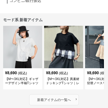
コンビニ/銀行振込
モード系 新着アイテム
¥
8,690
¥
8,690
¥
8,690
(税込)
(税込)
(税込
【M〜3XL対応】ギャザ
【M〜3XL対応】異素材
【M〜3XL対
ーデザイン半袖Tシャツ
ドッキングTシャツ｜レ
切替ノースリ
｜シャーリング・アシメ
イヤード風チェックトッ
ス｜Aライン
デザイン・ゆったりトッ
プス・裾ドロスト・体型
素材プリーツ
プス
カバー・大人モード
ー・大人モー
›
新着アイテムの一覧へ