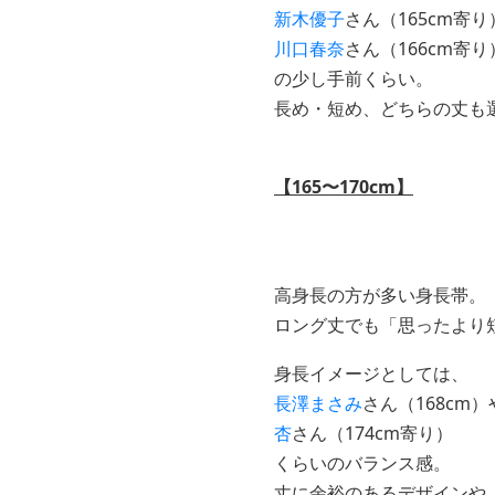
新木優子
さん（165cm寄り
川口春奈
さん（166cm寄り
の少し手前くらい。
長め・短め、どちらの丈も
【165〜170cm】
高身長の方が多い身長帯。
ロング丈でも「思ったより
身長イメージとしては、
長澤まさみ
さん（168cm）
杏
さん（174cm寄り）
くらいのバランス感。
丈に余裕のあるデザインや