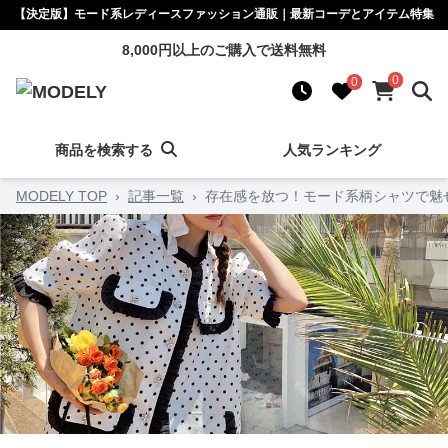
【決定版】モード系レディースファッション通販｜最新コーデとアイテム特集
8,000円以上のご購入で送料無料
0
0
商品を検索する
人気ランキング
MODELY TOP
›
記事一覧
›
存在感を放つ！モード系柄シャツで魅