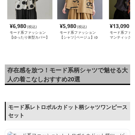
¥
6,980
¥
5,980
¥
13,090
(税込)
(税込)
(税
モード系ファッション
モード系ファッション
モード系ファッ
【ゆったり体型カバー】
【シャツ|ベージュ】ゆ
マンティックヴ
大きめドット柄ウエスト
ったりサイズロゴプリン
ジシャツ
リボン付きブラウス
トシャツ
存在感を放つ！モード系柄シャツで魅せる大
人の着こなしおすすめ20選
モード系レトロポルカドット柄シャツワンピース
セット