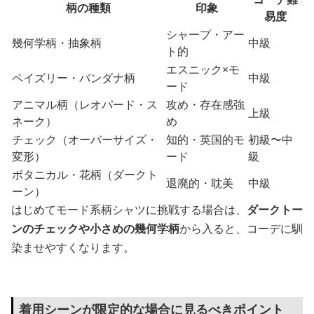
柄の種類
印象
易度
シャープ・アー
幾何学柄・抽象柄
中級
ト的
エスニック×モ
ペイズリー・バンダナ柄
中級
ード
アニマル柄（レオパード・ス
攻め・存在感強
上級
ネーク）
め
チェック（オーバーサイズ・
知的・英国的モ
初級〜中
変形）
ード
級
ボタニカル・花柄（ダークト
退廃的・耽美
中級
ーン）
はじめてモード系柄シャツに挑戦する場合は、
ダークトー
ンのチェックや小さめの幾何学柄
から入ると、コーデに馴
染ませやすくなります。
着用シーンが限定的な場合に見るべきポイント