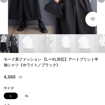
Previous slide
Ne
モード系ファッション 【L〜XL対応】アートプリント半
袖シャツ《ホワイト／ブラック》
4,560
円
サイズ
L
XL