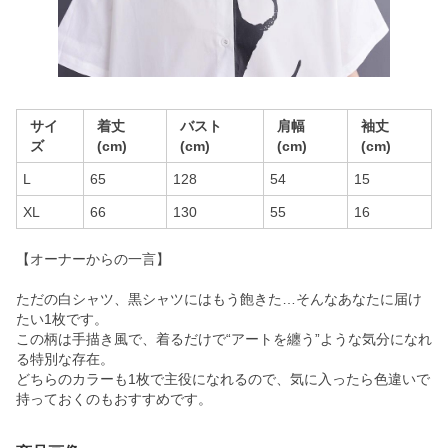
サイ
着丈
バスト
肩幅
袖丈
ズ
(cm)
(cm)
(cm)
(cm)
L
65
128
54
15
XL
66
130
55
16
【オーナーからの一言】
ただの白シャツ、黒シャツにはもう飽きた…そんなあなたに届け
たい1枚です。
この柄は手描き風で、着るだけで“アートを纏う”ような気分になれ
る特別な存在。
どちらのカラーも1枚で主役になれるので、気に入ったら色違いで
持っておくのもおすすめです。