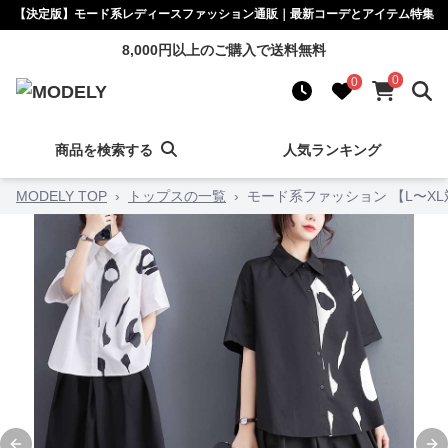
【決定版】モード系レディースファッション通販｜最新コーデとアイテム特集
8,000円以上のご購入で送料無料
0
0
商品を検索する
人気ランキング
MODELY TOP
›
トップスの一覧
›
モード系ファッション 【L〜X