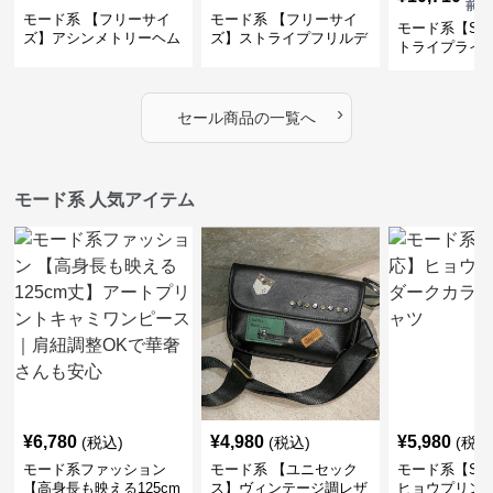
前)
モード系 【フリーサイ
モード系 【フリーサイ
モード系【S〜
ズ】アシンメトリーヘム
ズ】ストライプフリルデ
トライプライ
デザインロングトップス
ザイン シャツトップス
エコレザーノ
（ブラック／ホワイト）
ップブルゾン
›
セール商品の一覧へ
モード系 人気アイテム
¥
6,780
¥
4,980
¥
5,980
(税込)
(税込)
(税込
モード系ファッション
モード系 【ユニセック
モード系【S〜
【高身長も映える125cm
ス】ヴィンテージ調レザ
ヒョウプリント