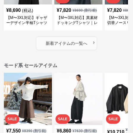
¥
8,690
¥
7,820
¥
7,820
(税込)
¥
8690
(割引前)
¥
869
【M〜3XL対応】ギャザ
【M〜3XL対応】異素材
【M〜3XL対
ーデザイン半袖Tシャツ
ドッキングTシャツ｜レ
切替ノースリ
｜シャーリング・アシメ
イヤード風チェックトッ
ス｜Aライン
デザイン・ゆったりトッ
プス・裾ドロスト・体型
素材プリーツ
プス
カバー・大人モード
ー・大人モー
›
新着アイテムの一覧へ
モード系 セールアイテム
SALE
SALE
SALE
¥
11
¥
7,550
¥
6,860
¥
8390
(割引前)
¥
7630
(割引前)
¥
10,710