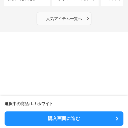
丈】アートプリントキャ
ーショルダーバッグ｜斜
カラー半袖T
ミワンピース｜肩紐調整
めがけメッセンジャー
OKで華奢さんも安心
›
人気アイテム一覧へ
選択中の商品: L / ホワイト
購入画面に進む