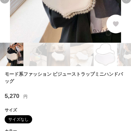
Previous slide
Ne
モード系ファッション ビジューストラップミニハンドバ
ッグ
5,270
円
サイズ
サイズなし