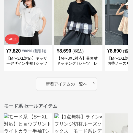
SALE
¥
7,820
¥
8,690
¥
8,690
(税込)
(税込
¥
8690
(割引前)
【M〜3XL対応】ギャザ
【M〜3XL対応】異素材
【M〜3XL対
ーデザイン半袖Tシャツ
ドッキングTシャツ｜レ
切替ノースリ
｜シャーリング・アシメ
イヤード風チェックトッ
ス｜Aライン
デザイン・ゆったりトッ
プス・裾ドロスト・体型
素材プリーツ
プス
カバー・大人モード
ー・大人モー
›
新着アイテムの一覧へ
モード系 セールアイテム