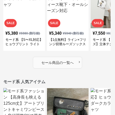
SALE
SALE
SALE
¥
5,380
¥
5,340
¥
7,550
¥
5980
(割引前)
¥
5940
(割引前)
¥
839
モード系 【S〜XL対応】
【1点無料】ライン×フリ
モード系 【フ
ヒョウプリント ライト
ンジ切替ルーズソックス
ズ】立体テク
カラー半袖Tシャツ
｜モード系レディース靴
クルーネック
下・オールシーズン対応
ーブトップス
›
セール商品の一覧へ
モード系 人気アイテム