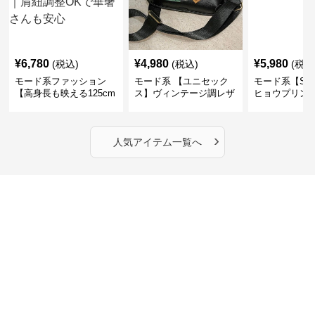
¥
6,780
¥
4,980
¥
5,980
(税込)
(税込)
(税込
モード系ファッション
モード系 【ユニセック
モード系【S〜
【高身長も映える125cm
ス】ヴィンテージ調レザ
ヒョウプリント
丈】アートプリントキャ
ーショルダーバッグ｜斜
カラー半袖T
ミワンピース｜肩紐調整
めがけメッセンジャー
OKで華奢さんも安心
›
人気アイテム一覧へ