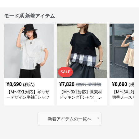
モード系 新着アイテム
SALE
¥
8,690
¥
7,820
¥
8,690
(税込)
(税込
¥
8690
(割引前)
【M〜3XL対応】ギャザ
【M〜3XL対応】異素材
【M〜3XL対
ーデザイン半袖Tシャツ
ドッキングTシャツ｜レ
切替ノースリ
｜シャーリング・アシメ
イヤード風チェックトッ
ス｜Aライン
デザイン・ゆったりトッ
プス・裾ドロスト・体型
素材プリーツ
プス
カバー・大人モード
ー・大人モー
›
新着アイテムの一覧へ