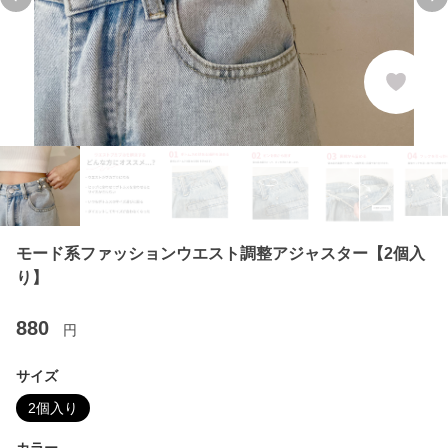
Previous slide
Ne
モード系ファッションウエスト調整アジャスター【2個入
り】
880
円
サイズ
2個入り