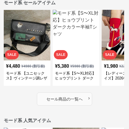
モード系 セールアイテム
SALE
SALE
SALE
¥
4,480
¥
5,380
¥
1,980
¥
4980
(割引前)
¥
5980
(割引前)
¥
220
モード系 【ユニセック
モード系【S〜XL対応】
【レディース 
ス】ヴィンテージ調レザ
ヒョウプリント ダーク
イズ】2026
ーショルダーバッグ｜斜
カラー半袖Tシャツ
ントデザイン
めがけメッセンジャー
モード柄ソッ
›
セール商品の一覧へ
モード系 人気アイテム