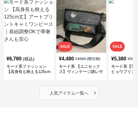
SALE
SALE
¥
6,780
¥
4,480
¥
5,380
(税込)
¥
4980
(割引前)
¥
598
モード系ファッション
モード系 【ユニセック
モード系【S〜
【高身長も映える125cm
ス】ヴィンテージ調レザ
ヒョウプリント
丈】アートプリントキャ
ーショルダーバッグ｜斜
カラー半袖T
ミワンピース｜肩紐調整
めがけメッセンジャー
OKで華奢さんも安心
›
人気アイテム一覧へ