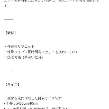
ニット素材特有の柔らかい印象で、冬のコーデとも相性抜群で
す。
⸻
【素材】
・伸縮性リブニット
・軽量タイプ（長時間肩掛けしても疲れにくい）
・洗濯可能（手洗い推奨）
⸻
【サイズ】
※画像を元に作成した目安サイズです
• 全長：約80cm/40cm
• スマホ収納部：約16cm前後（伸縮性あり）