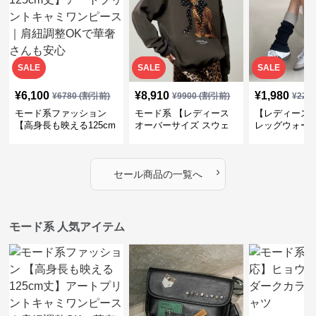
SALE
SALE
SALE
¥
6,100
¥
8,910
¥
1,980
¥
6780
(割引前)
¥
9900
(割引前)
¥
220
モード系ファッション
モード系 【レディース
【レディース
【高身長も映える125cm
オーバーサイズ スウェ
レッグウォー
丈】アートプリントキャ
ット】レオパードプリン
ス｜韓国スト
ミワンピース｜肩紐調整
ト裏毛トップス 秋冬ゆ
ーズ靴下
OKで華奢さんも安心
ったりモード
›
セール商品の一覧へ
モード系 人気アイテム