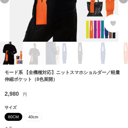
Previous slide
Ne
モード系 【全機種対応】ニットスマホショルダー／軽量
伸縮ポケット（8色展開）
2,980
円
サイズ
80CM
40cm