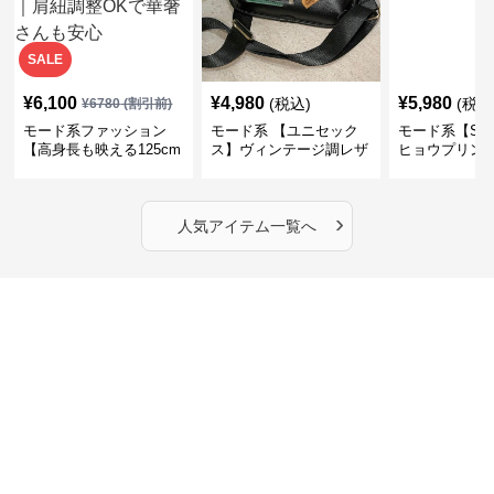
SALE
¥
6,100
¥
4,980
¥
5,980
(税込)
(税込
¥
6780
(割引前)
モード系ファッション
モード系 【ユニセック
モード系【S〜
【高身長も映える125cm
ス】ヴィンテージ調レザ
ヒョウプリント
丈】アートプリントキャ
ーショルダーバッグ｜斜
カラー半袖T
ミワンピース｜肩紐調整
めがけメッセンジャー
OKで華奢さんも安心
›
人気アイテム一覧へ