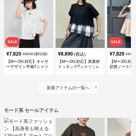
SALE
SALE
¥
7,820
¥
8,690
¥
7,820
(税込)
¥
8690
(割引前)
¥
869
【M〜3XL対応】ギャザ
【M〜3XL対応】異素材
【M〜3XL対
ーデザイン半袖Tシャツ
ドッキングTシャツ｜レ
切替ノースリ
｜シャーリング・アシメ
イヤード風チェックトッ
ス｜Aライン
デザイン・ゆったりトッ
プス・裾ドロスト・体型
素材プリーツ
プス
カバー・大人モード
ー・大人モー
›
新着アイテムの一覧へ
モード系 セールアイテム