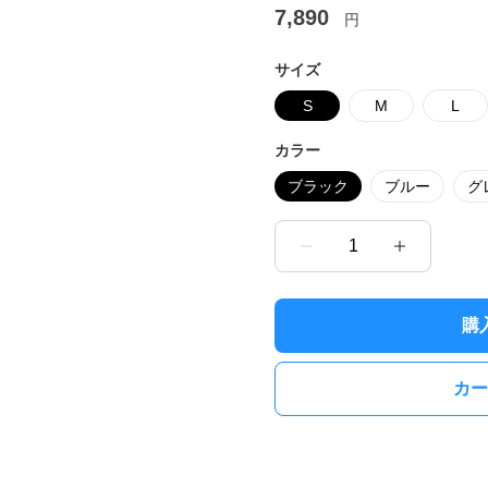
7,890
円
サイズ
S
M
L
カラー
ブラック
ブルー
グ
1
購
カー