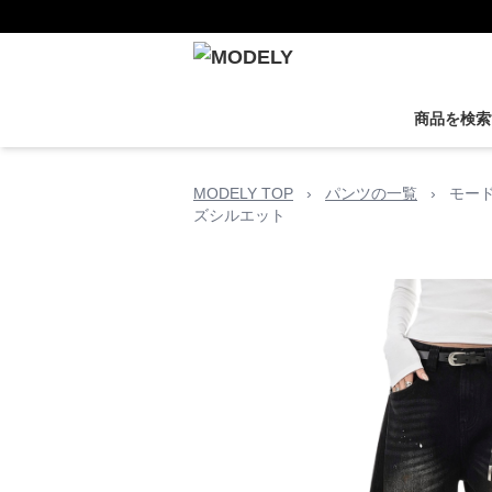
商品を検索
MODELY TOP
›
パンツの一覧
›
モー
ズシルエット