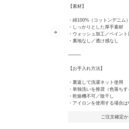
【素材】
・綿100%（コットンデニム
・しっかりとした厚手素材
・ウォッシュ加工／ペイント
Next slide
・裏地なし／透け感なし
⸻
【お手入れ方法】
・裏返して洗濯ネット使用
・単独洗いを推奨（色落ちす
・乾燥機不可／陰干し
・アイロンを使用する場合は
ご注文確定か