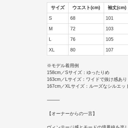
サイズ
ウエスト(cm)
袖丈(cm)
S
68
101
M
72
103
L
76
105
XL
80
107
※モデル着用例
158cm／Sサイズ：ゆったりめ
163cm／Lサイズ：ワイドで抜け感あり
167cm／XLサイズ：ルーズなシルエッ
⸻
【オーナーからの一言】
ヴィンテージ感とモードの境界線を楽