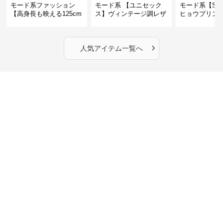
モード系ファッション
モード系 【ユニセック
モード系【S〜
【高身長も映える125cm
ス】ヴィンテージ調レザ
ヒョウプリント
丈】アートプリントキャ
ーショルダーバッグ｜斜
カラー半袖T
ミワンピース｜肩紐調整
めがけメッセンジャー
OKで華奢さんも安心
›
人気アイテム一覧へ