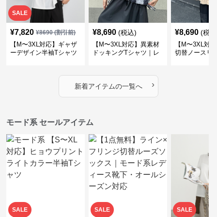
SALE
¥
7,820
¥
8,690
¥
8,690
(税込)
(税込
¥
8690
(割引前)
【M〜3XL対応】ギャザ
【M〜3XL対応】異素材
【M〜3XL対
ーデザイン半袖Tシャツ
ドッキングTシャツ｜レ
切替ノースリ
｜シャーリング・アシメ
イヤード風チェックトッ
ス｜Aライン
デザイン・ゆったりトッ
プス・裾ドロスト・体型
素材プリーツ
プス
カバー・大人モード
ー・大人モー
›
新着アイテムの一覧へ
モード系 セールアイテム
SALE
SALE
SALE