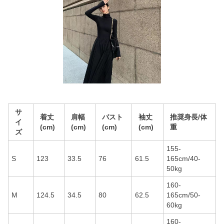
サ
着丈
肩幅
バスト
袖丈
推奨身長/体
イ
(cm)
(cm)
(cm)
(cm)
重
ズ
155-
S
123
33.5
76
61.5
165cm/40-
50kg
160-
M
124.5
34.5
80
62.5
165cm/50-
60kg
160-