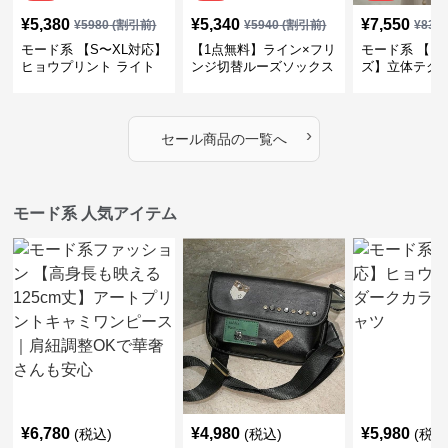
¥
5,380
¥
5,340
¥
7,550
¥
5980
(割引前)
¥
5940
(割引前)
¥
839
モード系 【S〜XL対応】
【1点無料】ライン×フリ
モード系 【フ
ヒョウプリント ライト
ンジ切替ルーズソックス
ズ】立体テク
カラー半袖Tシャツ
｜モード系レディース靴
クルーネック
下・オールシーズン対応
ーブトップス
›
セール商品の一覧へ
モード系 人気アイテム
¥
6,780
¥
4,980
¥
5,980
(税込)
(税込)
(税込